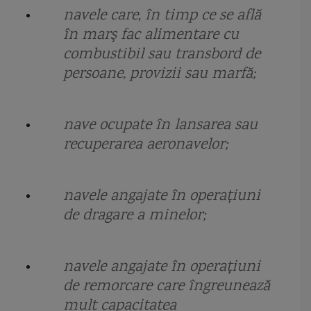
navele care, în timp ce se află
nava pentru cercetări maritime şi scafandri Grigore Antipa
în marş fac alimentare cu
combustibil sau transbord de
nava proiect 23900 Ivan Rogov
nava scoala
nava SWATH
persoane, provizii sau marfă;
Naval Group
nave la dunare
nave medievale
nave pe perna de aer
nave ocupate în lansarea sau
nave purtatoare de rachete
nave romanesti
recuperarea aeronavelor;
navele Proiect 12700 Alexandrit
Nibbio
Nicolae Dumitrescu Maican
navele angajate în operaţiuni
Nicolae Gonta
nod
Oceanul Indian
Operatiunea 60000
de dragare a minelor;
operatiuni de dragaj
operaţiuni de minare
Osa I
Pantsir M
panzarul moldovenesc
Pasager
pasagerul Regele Carol I
Paul Allen
navele angajate în operaţiuni
de remorcare care îngreunează
pavilioane
pavilion Lima
pavilion Quebec
paza de coastă
mult capacitatea