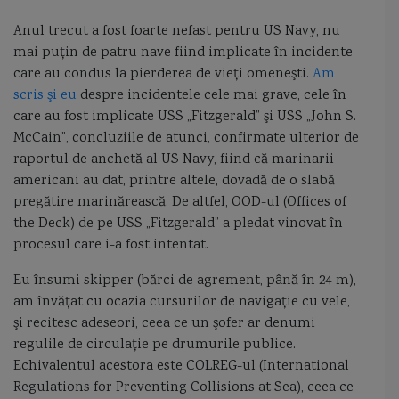
artilerie navala
Atmaca
aviatia maritima
B-1B Lancer
Anul trecut a fost foarte nefast pentru US Navy, nu
BAE Systems
Baltic Workboats
batalii navale
bateria Perseverenta
mai puţin de patru nave fiind implicate în incidente
care au condus la pierderea de vieţi omeneşti.
Am
baterii de coasta
Beirut
beiul de samos
Black Ball Line
scris şi eu
despre incidentele cele mai grave, cele în
care au fost implicate USS „Fitzgerald” şi USS „John S.
bolozan
Bosfor
Bouffonne
bric
bricul Mircea
Brutar
McCain”, concluziile de atunci, confirmate ulterior de
raportul de anchetă al US Navy, fiind că marinarii
Bulgaria
Caffa
caic
caic brancovenesc
calitati manevriere
americani au dat, printre altele, dovadă de o slabă
pregătire marinărească. De altfel, OOD-ul (Offices of
Calitati Nautice
the Deck) de pe USS „Fitzgerald” a pledat vinovat în
procesul care i-a fost intentat.
campanie de revitalizare și prelungire a resursei minelor marine de tip MMMCA-1 din
Eu însumi skipper (bărci de agrement, până în 24 m),
canoniera
canoniera Bistrita
canoniera Dumitrescu
am învăţat cu ocazia cursurilor de navigaţie cu vele,
şi recitesc adeseori, ceea ce un şofer ar denumi
canoniera Eugen Stihi
canoniera Ghiculescu
canoniera Lepri Remus
regulile de circulaţie pe drumurile publice.
Echivalentul acestora este COLREG-ul (International
canoniera Oltul
canoniera Siretul
canoniere
Regulations for Preventing Collisions at Sea), ceea ce