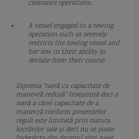
clearance operations;
hidroavion
hidrografia
hidrolocator
HMS Defender
A vessel engaged in a towing
HMS Duncan
hovercraft
Huchuan
Imparatul Traian
operation such as severely
restricts the towing vessel and
Impatiente
Imperiul Otoman
infanterie marina Romania
her tow in their ability to
Ion Ghica
Island class cutter
istorie navala
Jeanne D'Arc 2018
deviate from their course.
Jolly Roger
jonca chinezeasca
Kalibr
La Fayette class
LCAC
Expresia “navă cu capacitate de
LCS Freedom
LCS Independence
Lebedele albe
licitatii
manevră redusă” înseamnă deci o
navă a cărei capacitate de a
licitatii Fortele Navale Romane
licitatii nave politia de frontiera
loch
manevră conform prezentelor
logofatul Tautu
LRASM
lumina de catarg
lumini de drum
reguli este limitată prin natura
lucrărilor sale şi deci nu se poate
luminile din bord
luntre monoxila
Lurssen
Marasesti
îndepărta din drumul altei nave.