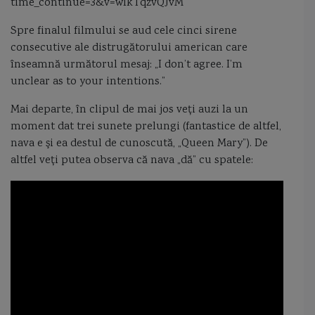
time_continue=3&v=wIkTqzvQJvM
Spre finalul filmului se aud cele cinci sirene
consecutive ale distrugătorului american care
înseamnă următorul mesaj: „I don’t agree. I’m
unclear as to your intentions.”
Mai departe, în clipul de mai jos veţi auzi la un
moment dat trei sunete prelungi (fantastice de altfel,
nava e şi ea destul de cunoscută, „Queen Mary”). De
altfel veţi putea observa că nava „dă” cu spatele: