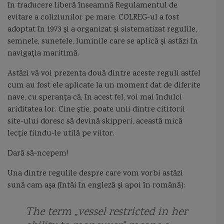
în traducere liberă înseamnă Regulamentul de
Capitan comandor Alexandru Catuneanu
caraca
caraca de la Balinesti
evitare a coliziunilor pe mare. COLREG-ul a fost
adoptat în 1973 şi a organizat şi sistematizat regulile,
cargoul Fundulea
Cargoul Plataresti
catamaran
cazaci
semnele, sunetele, luminile care se aplică şi astăzi în
navigaţia maritimă.
cb caproni
ceaica
cernica
Chifonne
chila
cliper
Astăzi vă voi prezenta două dintre aceste reguli astfel
cum au fost ele aplicate la un moment dat de diferite
Cliper Ariel
Cliper Baltimore
coaste
coca navei
nave, cu speranţa că, în acest fel, voi mai îndulci
colonelul Vasile Urseanu
Colreg
constructia navei
contratorpilor
ariditatea lor. Cine ştie, poate unii dintre cititorii
site-ului doresc să devină skipperi, această mică
Conventia de la Montreaux
cooperarea anglo-ucrainiană
coronavirus
lecţie fiindu-le utilă pe viitor.
Dară să-ncepem!
corpul navei
corveta
Corveta Ada
corveta Buyan M
Una dintre regulile despre care vom vorbi astăzi
corveta Gowind 2500
corveta K-130 Braunschweig
corveta Karakurt
sună cam aşa (întâi în engleză şi apoi în română):
corveta Sigma 10514
corveta Tetal I
corveta Tetal I 260
The term „vessel restricted in her