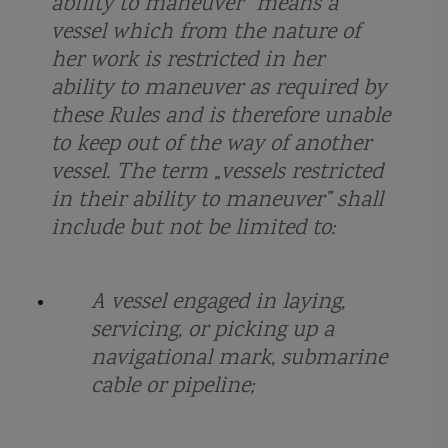
ability to maneuver” means a
corveta Tetal II
Corveta Vasily Bykov
crevace
Crimeea
vessel which from the nature of
Cristofor Columb
Crucisator
crucisatorul elisabeta
her work is restricted in her
ability to maneuver as required by
crucisatorul Maresal Ustinov
cuirasatul Potemkin
cuter
these Rules and is therefore unable
to keep out of the way of another
Cutty Sark
Dacia
Damen
Damen Mangalia
vessel. The term „vessels restricted
Damen SeaXplorer
Damen Sigma 10514
Dardanele
dau
in their ability to maneuver” shall
include but not be limited to:
DDG 1001
DDG 51 Arleigh Burke
dhow
diplomatia canonierelor
Directia Hidrografica Maritima
director de tir
distrugatoarele tip M
A vessel engaged in laying,
servicing, or picking up a
distrugator
Distrugator Arleigh Burke Flight III
distrugator Lider
navigational mark, submarine
distrugator type 45
Distrugatorul Udaloy
Dixmude
cable or pipeline;
DM25 Locotenent Lupu Dinescu
DM29 Locotenent Dimitrie Nicolescu