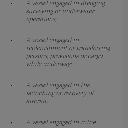
A vessel engaged in dredging,
dragaj
dragor
dragor maritim clasa Musca
drone
surveying or underwater
operations;
elicopter Ka-31R AEW&C
ESSM
etambou
etrava
Eustatiu Sebastian
Exocet MM40 Block 3
exploatarea sarii in Romania
A vessel engaged in
replenishment or transferring
expresul sirian
FAC55 Turcia
FFG(X)
Fincantieri
Finlanda
persons, provisions or cargo
flota fluviala
flota Marii Negre
fluviul Dunarea
foc
while underway;
Fortele Navale Romane
fregata
Fregata Amiral Gorshkov
A vessel engaged in the
Fregata Amiral Grigorovich
Fregata Istanbul
fregata Latouche Treville
launching or recovery of
aircraft;
fregata type 22r
Friponne
gabier
Garda de Coasta
general
Geopolitica
goeleta
Gowind 2500
Great Tea Race
greement
A vessel engaged in mine
Grigore Antipa
Grivita
Harpoon
Henric navigatorul