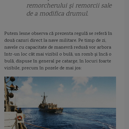
remorcherului şi remorcii sale
perama
periscop
pernopter
pescuitul in Romania
de a modifica drumul.
pirati de Dunare
portavionul Kusnetzov
portul Constanta
Primul Razboi Mondial
Principesa Maria
program de inarmare
Putem lesne observa că prezenta regulă se referă în
două cazuri direct la nave militare. Pe timp de zi,
program romanesc de dotare cu corvete
programe de inarmare
navele cu capacitate de manevră redusă vor arbora
într-un loc cât mai vizibil o bulă, un romb şi încă o
proiect 21631
proiect 22160
proiect 22800
puitor de mine
bulă, dispuse în general pe catarge, în locuri foarte
vizibile, precum în pozele de mai jos:
puitorul de mine 274 balescu
puitorul regele carol I
racheta anti-nava
racheta anti-nava Neptun
randa
razboiul de independenta 1877
razboiul din Crimeea
razboiul Iran Irak
Razboiul Rece
Rechinul
reguli de navigatie
relevment
remorcherul Perseus
remorcherul Vanjosul
revolta de pe Potemkin
Rolls-Royce