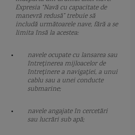
Expresia “Navă cu capacitate de
Marasti
Marea Azov
Marea Chinei de Sud
Marea Neagra
manevră redusă” trebuie să
marina bulgariei
marina comerciala romana
marina militara romana
includă următoarele nave, fără a se
limita însă la acestea:
marina rusa
marina ucrainei
Marsuinul
Matei Kiraly
MBDA
Mignonne
MILGEM
mina marina
mine maritime
navele ocupate cu lansarea sau
întreţinerea mijloacelor de
Mistral class
monitor
monitor Kogalniceanu
monocorp
întreţinere a navigaţiei, a unui
Motor Torpedo Boat
munitie 100mm cu incarcatura redusa
muson
cablu sau a unei conducte
submarine;
Naluca
NATO
nava amfibie
nava barc
nava cu efect de suprafata surface effect ship
nava de patrulare
navele angajate în cercetări
sau lucrări sub apă;
nava maritima hidrografica
nava maritima hidrografica Alexandru Catuneanu