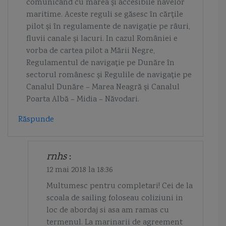
comunicând cu marea și accesibile navelor
maritime. Aceste reguli se găsesc în cărțile
pilot și în regulamente de navigație pe râuri,
fluvii canale și lacuri. In cazul României e
vorba de cartea pilot a Mării Negre,
Regulamentul de navigație pe Dunăre în
sectorul românesc și Regulile de navigație pe
Canalul Dunăre – Marea Neagră și Canalul
Poarta Albă – Midia – Năvodari.
Răspunde
rnhs
:
12 mai 2018 la 18:36
Multumesc pentru completari! Cei de la
scoala de sailing foloseau coliziuni in
loc de abordaj si asa am ramas cu
termenul. La marinarii de agreement