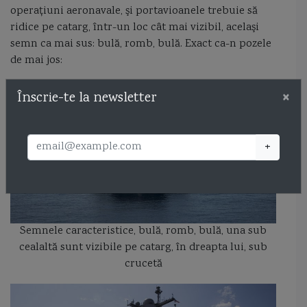
operaţiuni aeronavale, şi portavioanele trebuie să
ridice pe catarg, într-un loc cât mai vizibil, acelaşi
semn ca mai sus: bulă, romb, bulă. Exact ca-n pozele
de mai jos:
×
Înscrie-te la newsletter
+
Semnele caracteristice, bulă, romb, bulă, una sub
cealaltă sunt vizibile pe catarg, în dreapta lui, sub
crucetă