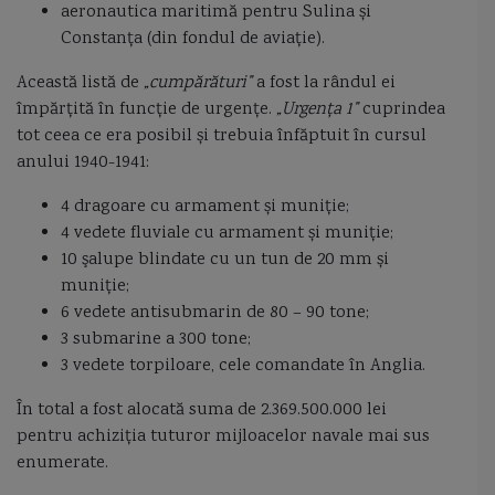
aeronautica maritimă pentru Sulina și
Constanţa (din fondul de aviaţie).
Această listă de
„cumpărături”
a fost la rândul ei
împărţită în funcţie de urgenţe.
„Urgenţa 1”
cuprindea
tot ceea ce era posibil și trebuia înfăptuit în cursul
anului 1940-1941:
4 dragoare cu armament și muniţie;
4 vedete fluviale cu armament și muniţie;
10 şalupe blindate cu un tun de 20 mm și
muniţie;
6 vedete antisubmarin de 80 – 90 tone;
3 submarine a 300 tone;
3 vedete torpiloare, cele comandate în Anglia.
În total a fost alocată suma de 2.369.500.000 lei
pentru achiziţia tuturor mijloacelor navale mai sus
enumerate.