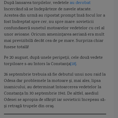
După lansarea torpilelor, vedetele
au derobat
încercând să se îndepărteze de navele atacate.
Acestea din urmă au ripostat prompt însă focul lor a
fost îndreptat spre cer, nu spre mare: sovieticii
confundaseră sunetul motoarelor vedetelor cu cel al
unor avioane. Oricum amenințarea aeriană era mult
mai previzibilă decât cea de pe mare. Surpriza chiar
fusese totală!
Pe 20 august, după unele peripeții, cele două vedete
torpiloare s-au întors la Constanța
[18]
.
26 septembrie trebuia să fie debutul unui nou raid la
Odesa dar problemele la motoare și, mai ales, lipsa
inamicului, au determinat întoarcerea vedetelor la
Constanța în 30 septembrie 1941. De altfel, asediul
Odesei se apropia de sfârșit iar sovieticii începeau să-
și retragă trupele din oraș.