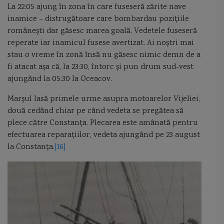
La 22:05 ajung în zona în care fuseseră zărite nave
inamice – distrugătoare care bombardau poziţiile
româneşti dar găsesc marea goală. Vedetele fuseseră
reperate iar inamicul fusese avertizat. Ai noştri mai
stau o vreme în zonă însă nu găsesc nimic demn de a
fi atacat așa că, la 23:30, întorc şi pun drum sud-vest
ajungând la 05:30 la Oceacov.
Marşul lasă primele urme asupra motoarelor Vijeliei,
două cedând chiar pe când vedeta se pregătea să
plece către Constanţa. Plecarea este amânată pentru
efectuarea reparaţiilor, vedeta ajungând pe 23 august
la Constanţa.
[16]