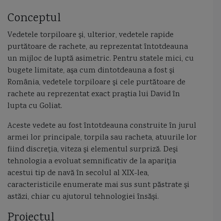
artilerie navala
Atmaca
aviatia maritima
B-1B Lancer
Conceptul
BAE Systems
Baltic Workboats
batalii navale
bateria Perseverenta
Vedetele torpiloare şi, ulterior, vedetele rapide
purtătoare de rachete, au reprezentat întotdeauna
baterii de coasta
Beirut
beiul de samos
Black Ball Line
un mijloc de luptă asimetric. Pentru statele mici, cu
bugete limitate, aşa cum dintotdeauna a fost şi
bolozan
Bosfor
Bouffonne
bric
bricul Mircea
Brutar
România, vedetele torpiloare şi cele purtătoare de
rachete au reprezentat exact praştia lui David în
Bulgaria
Caffa
caic
caic brancovenesc
calitati manevriere
lupta cu Goliat.
Calitati Nautice
Aceste vedete au fost întotdeauna construite în jurul
armei lor principale, torpila sau racheta, atuurile lor
campanie de revitalizare și prelungire a resursei minelor marine de tip MMMCA-1 din
fiind discreţia, viteza şi elementul surpriză. Deşi
tehnologia a evoluat semnificativ de la apariţia
canoniera
canoniera Bistrita
canoniera Dumitrescu
acestui tip de navă în secolul al XIX-lea,
caracteristicile enumerate mai sus sunt păstrate şi
canoniera Eugen Stihi
canoniera Ghiculescu
canoniera Lepri Remus
astăzi, chiar cu ajutorul tehnologiei însăşi.
canoniera Oltul
canoniera Siretul
canoniere
Proiectul