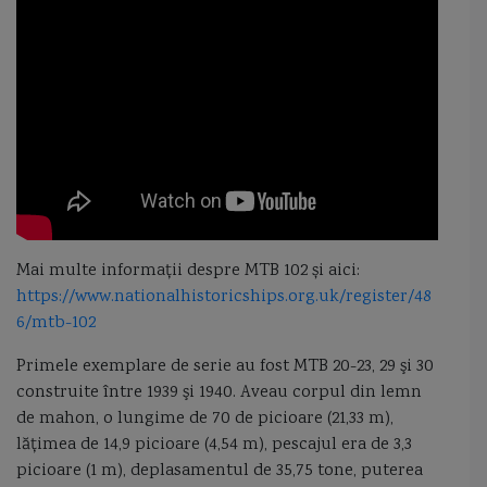
Marasti
Marea Azov
Marea Chinei de Sud
Marea Neagra
marina bulgariei
marina comerciala romana
marina militara romana
marina rusa
marina ucrainei
Marsuinul
Matei Kiraly
MBDA
Mignonne
MILGEM
mina marina
mine maritime
Mistral class
monitor
monitor Kogalniceanu
monocorp
Mai multe informații despre MTB 102 și aici:
Motor Torpedo Boat
munitie 100mm cu incarcatura redusa
muson
https://www.nationalhistoricships.org.uk/register/48
6/mtb-102
Naluca
NATO
nava amfibie
nava barc
Primele exemplare de serie au fost MTB 20-23, 29 şi 30
nava cu efect de suprafata surface effect ship
nava de patrulare
construite între 1939 şi 1940. Aveau corpul din lemn
de mahon, o lungime de 70 de picioare (21,33 m),
nava maritima hidrografica
lăţimea de 14,9 picioare (4,54 m), pescajul era de 3,3
picioare (1 m), deplasamentul de 35,75 tone, puterea
nava maritima hidrografica Alexandru Catuneanu