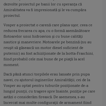
corveta Tetal II
Corveta Vasily Bykov
crevace
Crimeea
dezvolte proiectul pe banii lor cu speranţa că
Amiralitatea va fi impresionată şi le va cumpăra
Cristofor Columb
Crucisator
crucisatorul elisabeta
proiectul.
crucisatorul Maresal Ustinov
cuirasatul Potemkin
cuter
Vosper a proiectat o carenă care plana uşor, ceea ce
reducea frecarea cu apa, cu o formă asemănătoare
Cutty Sark
Dacia
Damen
Damen Mangalia
flotoarelor unui hidroavion şi cu bune calităţi
nautice şi manevriere. Motoarele pe benzină (nu au
Damen SeaXplorer
Damen Sigma 10514
Dardanele
dau
reuşit să găsească un motor diesel suficient de
puternic) au fost achiziţionate de la Isotta-Fraschini,
DDG 1001
DDG 51 Arleigh Burke
dhow
diplomatia canonierelor
fiind probabil cele mai bune de pe piaţă la acel
moment.
Directia Hidrografica Maritima
director de tir
distrugatoarele tip M
Dacă până atunci torpilele erau lansate prin pupa
distrugator
Distrugator Arleigh Burke Flight III
distrugator Lider
navei, cu ajutorul inginerilor Amiralităţii, cei de la
Vosper au optat pentru tuburile poziţionate de-a
distrugator type 45
Distrugatorul Udaloy
Dixmude
lungul punţii, cu tragere spre înainte, poziţie pe care
astăzi o considerăm firească. De asemenea, s-au
DM25 Locotenent Lupu Dinescu
DM29 Locotenent Dimitrie Nicolescu
încercat mai multe configuraţii de armament fiind