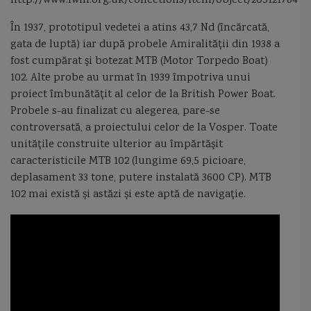
http://www.iwm.org.uk/collections/item/object/205121784
În 1937, prototipul vedetei a atins 43,7 Nd (încărcată,
hidroavion
hidrografia
hidrolocator
HMS Defender
gata de luptă) iar după probele Amiralităţii din 1938 a
fost cumpărat şi botezat MTB (Motor Torpedo Boat)
HMS Duncan
hovercraft
Huchuan
Imparatul Traian
102. Alte probe au urmat în 1939 împotriva unui
proiect îmbunătăţit al celor de la British Power Boat.
Impatiente
Imperiul Otoman
infanterie marina Romania
Probele s-au finalizat cu alegerea, pare-se
controversată, a proiectului celor de la Vosper. Toate
Ion Ghica
Island class cutter
istorie navala
Jeanne D'Arc 2018
unităţile construite ulterior au împărtăşit
caracteristicile MTB 102 (lungime 69,5 picioare,
Jolly Roger
jonca chinezeasca
Kalibr
La Fayette class
LCAC
deplasament 33 tone, putere instalată 3600 CP). MTB
102 mai există și astăzi și este aptă de navigație.
LCS Freedom
LCS Independence
Lebedele albe
licitatii
licitatii Fortele Navale Romane
licitatii nave politia de frontiera
loch
logofatul Tautu
LRASM
lumina de catarg
lumini de drum
luminile din bord
luntre monoxila
Lurssen
Marasesti