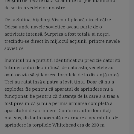
reușind de fiecare dată să anunțe forțele inamicului
de sosirea vedetelor noastre.
De la Sulina, Vijelia și Viscolul pleacă direct către
Odesa unde navele sovietice aveau parte de o
activitate intensă. Surpriza a fost totală, ai noștri
trezindu-se direct în mijlocul acțiunii, printre navele
sovietice.
Inamicul nu a putut fi identificat cu precizie datorită
întunericului deplin însă, de data asta, vedetele au
avut ocazia să-și lanseze torpilele de la distanță mică.
Trei au ratat însă a patra a lovit ținta. Doar că nu a
explodat, fie pentru că aparatul de aprindere nu a
funcționat, fie pentru că distanța de la care s-a tras a
fost prea mică și nu a permis armarea completă a
aparatului de aprindere. Conform autorilor citați
mai sus, distanța normală de armare a aparatului de
aprindere la torpilele Whitehead era de 200 m.