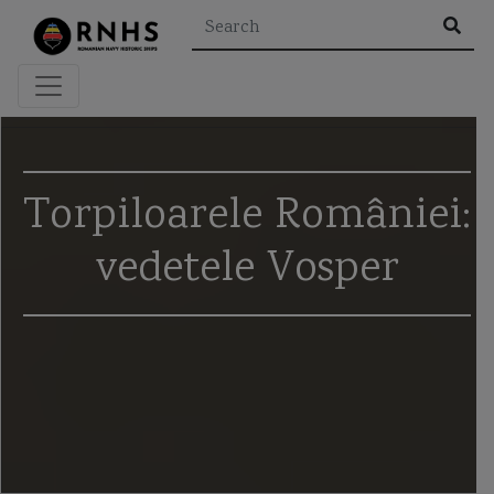
×
Rezultatele căutării pentru "
"
Torpiloarele României:
vedetele Vosper
Etichete
A2/AD
aeroglisor
Al Doilea Razboi Mondial
Al Khareef class corvette
Alexandru cel Bun
alidada
amiral murgescu
amiralul petre barbuneanu
ARSVOM