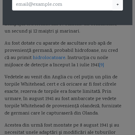
tip Vickers 303, 6 grenade antisubmarin şi,
+
bineînţeles, cele două torpile de 533 mm. Micul
catarg era folosit pentru semnalizări şi antena T.F.F.
Echipajul era format din 14 oameni: un comandant,
un secund şi 12 maiştri şi marinari.
Au fost dotate cu aparate de ascultare sub apă de
provenienţă germană, probabil hidrofoane, nu cred
că au primit
hidrolocatoare
. Instrucţia cu noile
mijloace de detecţie a început la 1 iulie 1941
[9]
Vedetele au venit din Anglia cu cel puţin un plin de
torpile Whitehead, cert e că oricare ar fi fost cifrele
exacte, rezerva de torpile era foarte limitată. Prin
urmare, în august 1941 au fost ambarcate pe vedete
torpile Whitehead de provenienţă olandeză, furnizate
de germani care le capturaseră din Olanda.
Acestea din urmă fost montate pe 8 august 1941 şi au
necesitat unele adaptări şi modificări ale tuburilor