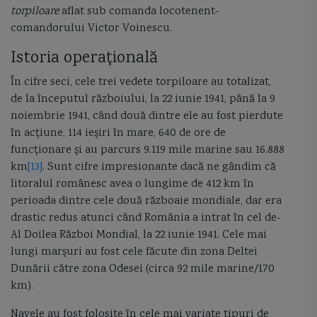
torpiloare
aflat sub comanda locotenent-
comandorului Victor Voinescu.
Istoria operaţională
În cifre seci, cele trei vedete torpiloare au totalizat,
de la începutul războiului, la 22 iunie 1941, până la 9
noiembrie 1941, când două dintre ele au fost pierdute
în acțiune, 114 ieşiri în mare, 640 de ore de
funcţionare şi au parcurs 9.119 mile marine sau 16.888
km
[13]
. Sunt cifre impresionante dacă ne gândim că
litoralul românesc avea o lungime de 412 km în
perioada dintre cele două războaie mondiale, dar era
drastic redus atunci când România a intrat în cel de-
Al Doilea Război Mondial, la 22 iunie 1941. Cele mai
lungi marşuri au fost cele făcute din zona Deltei
Dunării către zona Odesei (circa 92 mile marine/170
km).
Navele au fost folosite în cele mai variate tipuri de