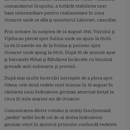
comandantul Grupului, a hotărât stabilirea unei
baze intermediare pentru realimentare în zona
Oceacov unde se afla şi monitorul Lahovari, camuflat.
Prin urmare, în noaptea de 14 august 1941, Viscolul şi
Vijelia au plecat spre Sulina unde au ajuns la 05:05.
La 06:12 navele ies de la Sulina şi pornesc spre
Oceacov unde ajung la 09:35. După 30 de minute apar
şi barcazele Mihai şi Răbdarea încărcate cu benzină,
grenade anti-submarin şi provizii.
După mai multe încercări nereuşite de a pleca spre
Odesa, cele două vedete sunt trimise în 19 august în
căutarea unui hidroavion german amerizat forţat la
circa 25 mile marine est de Oceacov.
Comunicarea dintre români şi nemţi funcţionează
„perfect”
astfel încât cel de-al doilea hidroavion
german venit în ajutorul primului confundă vedetele