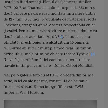
instalată fiind aceeaşi. Planul de forme era similar
MTB 102. Erau înarmate cu două torpile de 533 mm şi
nava pentru cercetări maritime şi scafandri Grigore Antipa
două barbete pe care erau montate mitraliere duble
de 12,7 mm (0.50 inci). Propulsate de motoarele Isotta
nava proiect 23900 Ivan Rogov
nava scoala
nava SWATH
Fraschini, atingeau 42 Nd, o viteză respectabilă chiar
şi astăzi. Pentru manevre şi viteze mici erau dotate cu
Naval Group
nave la dunare
nave medievale
nave pe perna de aer
două motoare auxiliare, Ford V8
[2]
. Timoneria era
blindată iar echipajul era alcătuit din 10 oameni.
nave purtatoare de rachete
nave romanesti
MTB-urile au suferit multiple modificări în timpul
războiului, unele primind chiar şi radare Type 291
[3]
.
navele Proiect 12700 Alexandrit
Nibbio
Nicolae Dumitrescu Maican
Nu va fi şi cazul României care nu a operat radare
navale în timpul celui de-Al Doilea Război Mondial.
Nicolae Gonta
nod
Oceanul Indian
Operatiunea 60000
Mai jos o galerie foto cu MTB 30, o vedetă din prima
operatiuni de dragaj
operaţiuni de minare
Osa I
Pantsir M
serie, la fel ca ale noastre, construită de britanici
între 1939 și 1940. Sursa fotografiilor este IWM –
panzarul moldovenesc
Pasager
pasagerul Regele Carol I
Paul Allen
Imperial War Museum.
pavilioane
pavilion Lima
pavilion Quebec
paza de coastă