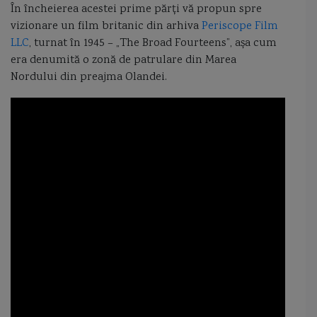
În încheierea acestei prime părți vă propun spre
vizionare un film britanic din arhiva
Periscope Film
LLC
, turnat în 1945 – „The Broad Fourteens”, așa cum
era denumită o zonă de patrulare din Marea
Nordului din preajma Olandei.