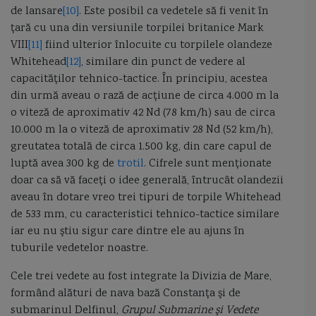
de lansare
[10]
. Este posibil ca vedetele să fi venit în
ţară cu una din versiunile torpilei britanice Mark
VIII
[11]
fiind ulterior înlocuite cu torpilele olandeze
Whitehead
[12]
, similare din punct de vedere al
capacităţilor tehnico-tactice. În principiu, acestea
din urmă aveau o rază de acţiune de circa 4.000 m la
o viteză de aproximativ 42 Nd (78 km/h) sau de circa
10.000 m la o viteză de aproximativ 28 Nd (52 km/h),
greutatea totală de circa 1.500 kg, din care capul de
luptă avea 300 kg de
trotil
. Cifrele sunt menţionate
doar ca să vă faceţi o idee generală, întrucât olandezii
aveau în dotare vreo trei tipuri de torpile Whitehead
de 533 mm, cu caracteristici tehnico-tactice similare
iar eu nu ştiu sigur care dintre ele au ajuns în
tuburile vedetelor noastre.
Cele trei vedete au fost integrate la Divizia de Mare,
formând alături de nava bază Constanţa şi de
submarinul Delfinul,
Grupul Submarine şi Vedete