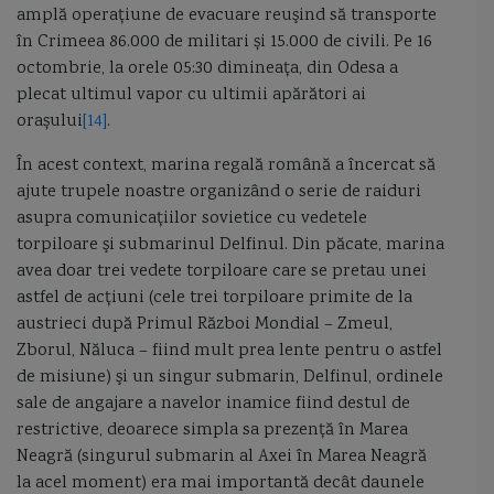
amplă operaţiune de evacuare reuşind să transporte
în Crimeea 86.000 de militari și 15.000 de civili. Pe 16
octombrie, la orele 05:30 dimineața, din Odesa a
plecat ultimul vapor cu ultimii apărători ai
orașului
[14]
.
În acest context, marina regală română a încercat să
ajute trupele noastre organizând o serie de raiduri
asupra comunicațiilor sovietice cu vedetele
torpiloare şi submarinul Delfinul. Din păcate, marina
avea doar trei vedete torpiloare care se pretau unei
astfel de acţiuni (cele trei torpiloare primite de la
austrieci după Primul Război Mondial – Zmeul,
Zborul, Năluca – fiind mult prea lente pentru o astfel
de misiune) şi un singur submarin, Delfinul, ordinele
sale de angajare a navelor inamice fiind destul de
restrictive, deoarece simpla sa prezenţă în Marea
Neagră (singurul submarin al Axei în Marea Neagră
la acel moment) era mai importantă decât daunele