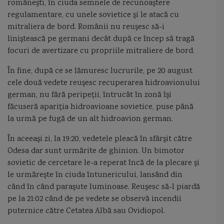
româneşti, în ciuda semnele de recunoaştere
regulamentare, cu unele sovietice şi le atacă cu
mitraliera de bord. Românii nu reuşesc să-i
liniştească pe germani decât după ce încep să tragă
focuri de avertizare cu propriile mitraliere de bord.
În fine, după ce se lămuresc lucrurile, pe 20 august
cele două vedete reuşesc recuperarea hidroavionului
german, nu fără peripeţii, întrucât în zonă îşi
făcuseră apariţia hidroavioane sovietice, puse până
la urmă pe fugă de un alt hidroavion german.
În aceeaşi zi, la 19:20, vedetele pleacă în sfârşit către
Odesa dar sunt urmărite de ghinion. Un bimotor
sovietic de cercetare le-a reperat încă de la plecare şi
le urmăreşte în ciuda întunericului, lansând din
când în când paraşute luminoase. Reuşesc să-l piardă
pe la 21:02 când de pe vedete se observă incendii
puternice către Cetatea Albă sau Ovidiopol.