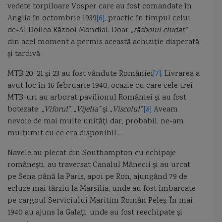
vedete torpiloare Vosper care au fost comandate în
Anglia în octombrie 1939
[6]
, practic în timpul celui
de-Al Doilea Război Mondial. Doar
„războiul ciudat”
din acel moment a permis această achiziţie disperată
şi tardivă.
MTB 20, 21 şi 23 au fost vândute României
[7]
. Livrarea a
avut loc în 16 februarie 1940, ocazie cu care cele trei
MTB-uri au arborat pavilionul României şi au fost
botezate:
„Viforul”
,
„Vijelia”
şi
„Viscolul”
.
[8]
Aveam
nevoie de mai multe unităţi dar, probabil, ne-am
mulţumit cu ce era disponibil…
Navele au plecat din Southampton cu echipaje
româneşti, au traversat Canalul Mânecii şi au urcat
pe Sena până la Paris, apoi pe Ron, ajungând 79 de
ecluze mai târziu la Marsilia, unde au fost îmbarcate
pe cargoul Serviciului Maritim Român Peleş. În mai
1940 au ajuns la Galaţi, unde au fost reechipate şi