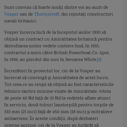
Sunt convins că foarte mulţi dintre voi au auzit de
Capitan comandor Alexandru Catuneanu
caraca
caraca de la Balinesti
Vosper
sau de
Thornycroft
, doi reputaţi constructori
navali britanici.
cargoul Fundulea
Cargoul Plataresti
catamaran
cazaci
Vosper încerca încă de la începutul anilor 1930 să
cb caproni
ceaica
cernica
Chifonne
chila
cliper
obţină un contract cu Amiralitatea britanică pentru
dezvoltarea noilor vedete costiere însă, în 1935,
Cliper Ariel
Cliper Baltimore
coaste
coca navei
contractul a mers către British Powerboat Co. Apoi,
în 1936, au pierdut din nou în favoarea White.
[1]
colonelul Vasile Urseanu
Colreg
constructia navei
contratorpilor
Încrezători în proiectul lor, cei de la Vosper au
Conventia de la Montreaux
cooperarea anglo-ucrainiană
coronavirus
încercat să convingă şi Amiralitatea de acest lucru.
Tot ceea ce au reuşit să obţină au fost caracteristicile
corpul navei
corveta
Corveta Ada
corveta Buyan M
tehnico-tactice minime vizate de Amiralitate: viteza
de peste 40 Nd faţă de 33 Nd la vedetele aflate atunci
corveta Gowind 2500
corveta K-130 Braunschweig
corveta Karakurt
în serviciu, două tuburi lanstorpilă pentru torpile de
533 mm (21 inci) faţă de 450 mm (18 inci) şi mitraliere
corveta Sigma 10514
corveta Tetal I
corveta Tetal I 260
antiaeriene. În aceste condiţii, după dezbateri
interne aprinse, cei de la Vosper au hotărât să