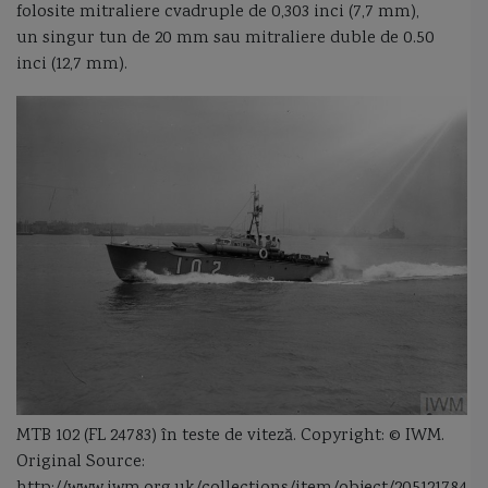
folosite mitraliere cvadruple de 0,303 inci (7,7 mm),
dragaj
dragor
dragor maritim clasa Musca
drone
un singur tun de 20 mm sau mitraliere duble de 0.50
inci (12,7 mm).
elicopter Ka-31R AEW&C
ESSM
etambou
etrava
Eustatiu Sebastian
Exocet MM40 Block 3
exploatarea sarii in Romania
expresul sirian
FAC55 Turcia
FFG(X)
Fincantieri
Finlanda
flota fluviala
flota Marii Negre
fluviul Dunarea
foc
Fortele Navale Romane
fregata
Fregata Amiral Gorshkov
Fregata Amiral Grigorovich
Fregata Istanbul
fregata Latouche Treville
fregata type 22r
Friponne
gabier
Garda de Coasta
general
MTB 102 (FL 24783) în teste de viteză. Copyright: © IWM.
Geopolitica
goeleta
Gowind 2500
Great Tea Race
greement
Original Source:
Grigore Antipa
Grivita
Harpoon
Henric navigatorul