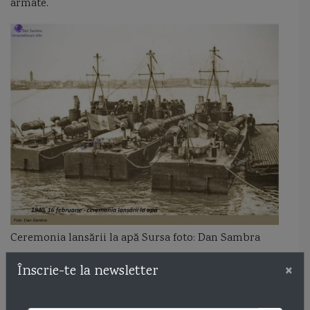
armate.
Ceremonia lansării la apă Sursa foto: Dan Sambra
×
În serviciul românesc, conform lui Cristian
Înscrie-te la newsletter
Crăciunoiu, cele trei vedete torpiloare au fost
echipate cu 2 mitraliere antiaeriene (AA) cvadruple