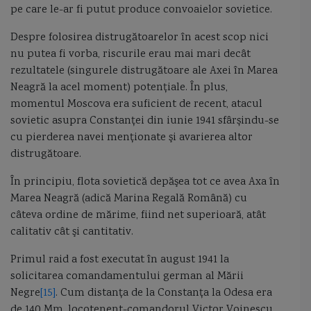
pe care le-ar fi putut produce convoaielor sovietice.
Despre folosirea distrugătoarelor în acest scop nici
nu putea fi vorba, riscurile erau mai mari decât
rezultatele (singurele distrugătoare ale Axei în Marea
Neagră la acel moment) potenţiale. În plus,
momentul Moscova era suficient de recent, atacul
sovietic asupra Constanţei din iunie 1941 sfârșindu-se
cu pierderea navei menţionate şi avarierea altor
distrugătoare.
În principiu, flota sovietică depăşea tot ce avea Axa în
Marea Neagră (adică Marina Regală Română) cu
câteva ordine de mărime, fiind net superioară, atât
calitativ cât şi cantitativ.
Primul raid a fost executat în august 1941 la
solicitarea comandamentului german al Mării
Negre
[15]
. Cum distanţa de la Constanţa la Odesa era
de 140 Mm, locotenent-comandorul Victor Voinescu,