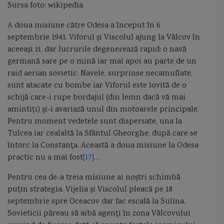
Sursa foto: wikipedia
A doua misiune către Odesa a început în 6
septembrie 1941. Viforul și Viscolul ajung la Vâlcov în
aceeași zi, dar lucrurile degenerează rapid: o navă
germană sare pe o mină iar mai apoi au parte de un
raid aerian sovietic. Navele, surprinse necamuflate,
sunt atacate cu bombe iar Viforul este lovită de o
schijă care-i rupe bordajul (din lemn dacă vă mai
amintiți) și-i avariază unul din motoarele principale.
Pentru moment vedetele sunt dispersate, una la
Tulcea iar cealaltă la Sfântul Gheorghe, după care se
întorc la Constanța. Această a doua misiune la Odesa
practic nu a mai fost
[17]
…
Pentru cea de-a treia misiune ai noștri schimbă
puțin strategia. Vijelia și Viscolul pleacă pe 18
septembrie spre Oceacov dar fac escală la Sulina.
Sovieticii păreau să aibă agenți în zona Vâlcovului