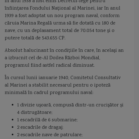
În anul 1938 a fost emis Decretul-lege pentru
înfiinţarea Fondului Naţional al Marinei, iar în anul
vanator de mine
varange
Vard Braila
Vasco da Gama
1939 a fost adoptat un nou program naval, conform
căruia Marina Regală urma să fie dotată cu 180 de
Vasily Bykov corveta
vedeta
vedeta de patrulare CB90
nave, cu un deplasament total de 70.054 tone şi o
putere totală de 543.655 CP.
vedeta de patrulare Mark VI
Vedeta dragoare fluviala 141
Absolut halucinant în condiţiile în care, în acelaşi an
vedeta torpiloare Vosper
vedete blindate de Dunare
a izbucnit cel de-Al Doilea Război Mondial,
programul fiind astfel radical diminuat.
vedete purtatoare de rachete
vedete torpiloare
În cursul lunii ianuarie 1940, Comitetul Consultativ
vedetele torpiloare lurssen
vehicul glider
al Marinei a stabilit necesarul pentru o ipoteză
minimală în cadrul programului naval:
Viceamiral Constantin Bălescu
viceamiral Vasile Scodrea
Viforul
1 divizie uşoară, compusă dintr-un crucişător și
4 distrugătoare;
Vijelia
Viscolul
VL Mica
Vlad Dracul
Vosper Thornycroft
1 escadrilă de 6 submarine;
2 escadrile de dragaj;
VTAP
Zanzibar
Zmeul
Zumwalt
2 escadrile nave de patrulare;