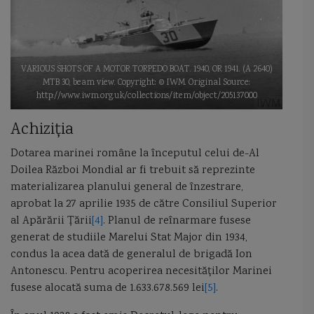
Stefan cel Mare
stramtoarea Kerci
stringheri
SU 33
Submarin
submarin Kilo
submarin Varsavianca
VARIOUS SHOTS OF A MOTOR TORPEDO BOAT. 1940, OR 1941. (A 2640)
submarine romanesti
submarinul Delfinul
Super Vita Roussen
MTB 30, beam view. Copyright: © IWM. Original Source:
http://www.iwm.org.uk/collections/item/object/205137000
Surcouf
tactica navala
Taeping
tanc maritim motorina
Achiziţia
telemetru
termeni marinaresti
Ticonderoga
Dotarea marinei române la începutul celui de-Al
Doilea Război Mondial ar fi trebuit să reprezinte
tipuri de corpuri de nava
torpila
torpiloare
torpiloare romanesti
materializarea planului general de înzestrare,
aprobat la 27 aprilie 1935 de către Consiliul Superior
torpiloarele Romaniei
torpilor
torpilorul Epitrop
TU 143 Reis
al Apărării Ţării
[4]
. Planul de reînarmare fusese
generat de studiile Marelui Stat Major din 1934,
Turcia
Ucraina
UK marines
Uniunea Europeana
condus la acea dată de generalul de brigadă Ion
Antonescu. Pentru acoperirea necesităţilor Marinei
USS Decatur
USS Michael Mansoor
USS Oak Hill
fusese alocată suma de 1.633.678.569 lei
[5]
.
uss samuel b roberts
USS San Francisco
USV Ulaq