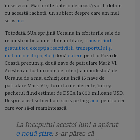
în serviciu. Mai multe baterii de coastă vor fi dotate
Capitan comandor Alexandru Catuneanu
caraca
caraca de la Balinesti
cu această rachetă, un subiect despre care am mai
scris
aici
.
cargoul Fundulea
Cargoul Plataresti
catamaran
cazaci
Totodată, SUA sprijină Ucraina în eforturile sale de
cb caproni
ceaica
cernica
Chifonne
chila
cliper
reconstrucție a unei flote militare,
transferând
gratuit (cu excepția reactivării, transportului și
Cliper Ariel
Cliper Baltimore
coaste
coca navei
instruirii echipajelor)
două
cutere
pentru Paza de
Coastă precum și două nave de patrulare Mark VI.
colonelul Vasile Urseanu
Colreg
constructia navei
contratorpilor
Acestea au fost urmate de intenția manifestată de
Ucraina de a mai achiziționa încă 16 nave de
Conventia de la Montreaux
cooperarea anglo-ucrainiană
coronavirus
patrulare Mark VI și furniturile aferente, întreg
pachetul fiind estimat de DSCA la 600 milioane USD.
corpul navei
corveta
Corveta Ada
corveta Buyan M
Despre acest subiect am scris pe larg
aici
, pentru cei
care vor să-și reamintească.
corveta Gowind 2500
corveta K-130 Braunschweig
corveta Karakurt
La începutul acestei luni a apărut
corveta Sigma 10514
corveta Tetal I
corveta Tetal I 260
o nouă știre
: s-ar părea că