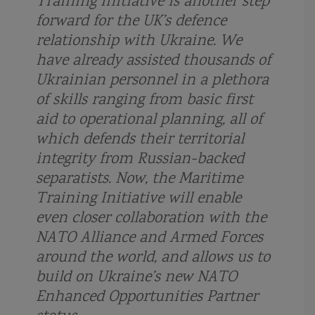
Training Initiative is another step
forward for the UK’s defence
hidroavion
hidrografia
hidrolocator
HMS Defender
relationship with Ukraine. We
have already assisted thousands of
HMS Duncan
hovercraft
Huchuan
Imparatul Traian
Ukrainian personnel in a plethora
of skills ranging from basic first
Impatiente
Imperiul Otoman
infanterie marina Romania
aid to operational planning, all of
Ion Ghica
Island class cutter
istorie navala
Jeanne D'Arc 2018
which defends their territorial
integrity from Russian-backed
Jolly Roger
jonca chinezeasca
Kalibr
La Fayette class
LCAC
separatists. Now, the Maritime
Training Initiative will enable
LCS Freedom
LCS Independence
Lebedele albe
licitatii
even closer collaboration with the
licitatii Fortele Navale Romane
licitatii nave politia de frontiera
loch
NATO Alliance and Armed Forces
around the world, and allows us to
logofatul Tautu
LRASM
lumina de catarg
lumini de drum
build on Ukraine’s new NATO
Enhanced Opportunities Partner
luminile din bord
luntre monoxila
Lurssen
Marasesti