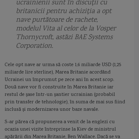
ucrainienii sunt în discuții cu
corveta Tetal II
Corveta Vasily Bykov
crevace
Crimeea
britanicii pentru achiziția a opt
Cristofor Columb
Crucisator
crucisatorul elisabeta
nave purtătoare de rachete,
modelul Vita al celor de la Vosper
crucisatorul Maresal Ustinov
cuirasatul Potemkin
cuter
Thornycroft, astăzi BAE Systems
Corporation.
Cutty Sark
Dacia
Damen
Damen Mangalia
Damen SeaXplorer
Damen Sigma 10514
Dardanele
dau
Cele opt nave ar urma să coste 1,6 miliarde USD (1,25
miliarde lire sterline), Marea Britanie acordând
DDG 1001
DDG 51 Arleigh Burke
dhow
diplomatia canonierelor
Ucrainei un împrumut pe zece ani în acest scop.
Două nave vor fi construite în Marea Britanie iar
Directia Hidrografica Maritima
director de tir
distrugatoarele tip M
restul de șase într-un șantier ucrainian (probabil
prin transfer de tehnologie), în suma de mai sus fiind
distrugator
Distrugator Arleigh Burke Flight III
distrugator Lider
inclusă și modernizarea unor baze navale.
distrugator type 45
Distrugatorul Udaloy
Dixmude
S-ar părea că propunerea a venit de la englezi cu
ocazia unei vizite întreprinse la Kiev de ministrul
DM25 Locotenent Lupu Dinescu
DM29 Locotenent Dimitrie Nicolescu
apărării din Marea Britanie, Ben Wallace. Dacă se va