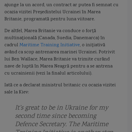
ajunge la un acord, un contract ar putea fi semnat cu
dragaj
dragor
dragor maritim clasa Musca
drone
ocazia vizitei Președintelui Ucrainei în Marea
Britanie, programată pentru luna viitoare.
elicopter Ka-31R AEW&C
ESSM
etambou
etrava
De altfel, Marea Britanie va conduce o forță
Eustatiu Sebastian
Exocet MM40 Block 3
exploatarea sarii in Romania
multinațională (Canada, Suedia, Danemarca) în
cadrul
Maritime Training Initiative
, o inițiativă
expresul sirian
FAC55 Turcia
FFG(X)
Fincantieri
Finlanda
având ca scop antrenarea marinei Ucrainei. Potrivit
lui Ben Wallace, Marea Britanie va trimite curând
flota fluviala
flota Marii Negre
fluviul Dunarea
foc
nave de luptă în Marea Neagră pentru a se antrena
cu ucrainienii (vezi la finalul articolului).
Fortele Navale Romane
fregata
Fregata Amiral Gorshkov
Iată ce a declarat ministrul britanic cu ocazia vizitei
Fregata Amiral Grigorovich
Fregata Istanbul
fregata Latouche Treville
sale la Kiev:
fregata type 22r
Friponne
gabier
Garda de Coasta
general
It’s great to be in Ukraine for my
second time since becoming
Geopolitica
goeleta
Gowind 2500
Great Tea Race
greement
Defence Secretary. The Maritime
Grigore Antipa
Grivita
Harpoon
Henric navigatorul