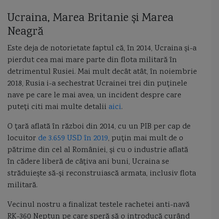
artilerie navala
Atmaca
aviatia maritima
B-1B Lancer
Ucraina, Marea Britanie și Marea
BAE Systems
Baltic Workboats
batalii navale
bateria Perseverenta
Neagră
Este deja de notorietate faptul că, în 2014, Ucraina și-a
baterii de coasta
Beirut
beiul de samos
Black Ball Line
pierdut cea mai mare parte din flota militară în
detrimentul Rusiei. Mai mult decât atât, în noiembrie
bolozan
Bosfor
Bouffonne
bric
bricul Mircea
Brutar
2018, Rusia i-a sechestrat Ucrainei trei din puținele
nave pe care le mai avea, un incident despre care
Bulgaria
Caffa
caic
caic brancovenesc
calitati manevriere
puteți citi mai multe detalii
aici
.
Calitati Nautice
O țară aflată în război din 2014, cu un PIB per cap de
locuitor
de 3.659 USD în 2019
, puțin mai mult de o
campanie de revitalizare și prelungire a resursei minelor marine de tip MMMCA-1 din
pătrime din cel al României, și cu o industrie aflată
în cădere liberă de câțiva ani buni, Ucraina se
canoniera
canoniera Bistrita
canoniera Dumitrescu
străduiește să-și reconstruiască armata, inclusiv flota
militară.
canoniera Eugen Stihi
canoniera Ghiculescu
canoniera Lepri Remus
Vecinul nostru a finalizat testele rachetei anti-navă
canoniera Oltul
canoniera Siretul
canoniere
RK-360 Neptun pe care speră să o introducă curând