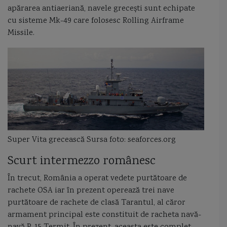
apărarea antiaeriană, navele grecești sunt echipate
cu sisteme Mk-49 care folosesc Rolling Airframe
Romania
Royal Navy
Rusia
S-400 Triumf
sabord
saica
Missile.
salupa rapida de intervenție 522 Eugeniu Botez
Santa Maria
Sborul
scara Beaufort
scara Douglas
scrisori catre vasile alexandri
scufundarea canonierei cuirasate Podgorita
Serviciul Maritim Roman
sifleea
sistemul de dragaj Trident
sloop
sloop de razboi
Super Vita grecească Sursa foto: seaforces.org
sloop of war
slup
Smardan
Smeul
SNMCMG 2
SNMG 2
Scurt intermezzo românesc
snorkel
sonar
spargator de gheata
Sparviero
În trecut, România a operat vedete purtătoare de
Spring Storm 2018
stadiul inzestrarii fortelor navale romane
rachete OSA iar în prezent operează trei nave
purtătoare de rachete de clasă Tarantul, al căror
Statele Unite ale Americii
Status 6 Kanyon
steag pirati
armament principal este constituit de racheta navă-