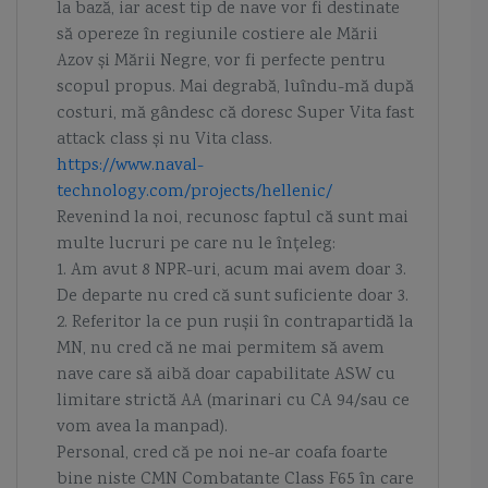
la bază, iar acest tip de nave vor fi destinate
să opereze în regiunile costiere ale Mării
Azov și Mării Negre, vor fi perfecte pentru
scopul propus. Mai degrabă, luîndu-mă după
costuri, mă gândesc că doresc Super Vita fast
attack class și nu Vita class.
https://www.naval-
technology.com/projects/hellenic/
Revenind la noi, recunosc faptul că sunt mai
multe lucruri pe care nu le înțeleg:
1. Am avut 8 NPR-uri, acum mai avem doar 3.
De departe nu cred că sunt suficiente doar 3.
2. Referitor la ce pun rușii în contrapartidă la
MN, nu cred că ne mai permitem să avem
nave care să aibă doar capabilitate ASW cu
limitare strictă AA (marinari cu CA 94/sau ce
vom avea la manpad).
Personal, cred că pe noi ne-ar coafa foarte
bine niste CMN Combatante Class F65 în care