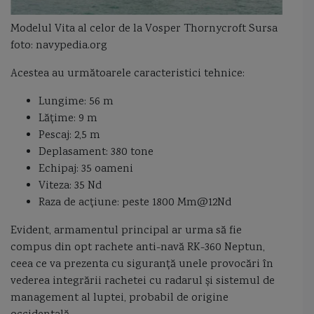
Modelul Vita al celor de la Vosper Thornycroft Sursa
nava pentru cercetări maritime şi scafandri Grigore Antipa
foto: navypedia.org
nava proiect 23900 Ivan Rogov
nava scoala
nava SWATH
Acestea au următoarele caracteristici tehnice:
Naval Group
nave la dunare
nave medievale
nave pe perna de aer
Lungime: 56 m
Lățime: 9 m
nave purtatoare de rachete
nave romanesti
Pescaj: 2,5 m
Deplasament: 380 tone
navele Proiect 12700 Alexandrit
Nibbio
Nicolae Dumitrescu Maican
Echipaj: 35 oameni
Viteza: 35 Nd
Nicolae Gonta
nod
Oceanul Indian
Operatiunea 60000
Raza de acțiune: peste 1800 Mm@12Nd
operatiuni de dragaj
operaţiuni de minare
Osa I
Pantsir M
Evident, armamentul principal ar urma să fie
compus din opt rachete anti-navă RK-360 Neptun,
panzarul moldovenesc
Pasager
pasagerul Regele Carol I
Paul Allen
ceea ce va prezenta cu siguranță unele provocări în
vederea integrării rachetei cu radarul și sistemul de
pavilioane
pavilion Lima
pavilion Quebec
paza de coastă
management al luptei, probabil de origine