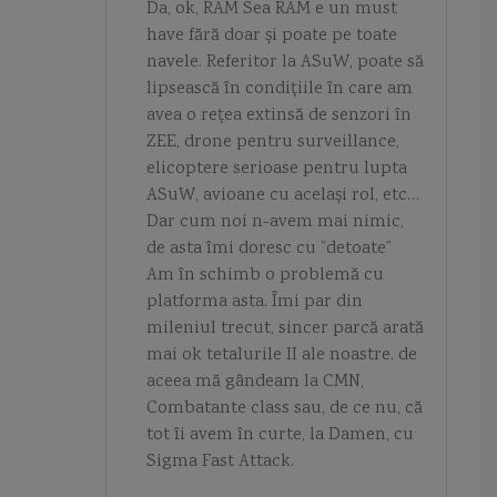
Da, ok, RAM Sea RAM e un must
have fără doar și poate pe toate
navele. Referitor la ASuW, poate să
lipsească în condițiile în care am
avea o rețea extinsă de senzori în
ZEE, drone pentru surveillance,
elicoptere serioase pentru lupta
ASuW, avioane cu același rol, etc…
Dar cum noi n-avem mai nimic,
de asta îmi doresc cu ”detoate”
Am în schimb o problemă cu
platforma asta. Îmi par din
mileniul trecut, sincer parcă arată
mai ok tetalurile II ale noastre. de
aceea mă gândeam la CMN,
Combatante class sau, de ce nu, că
tot îi avem în curte, la Damen, cu
Sigma Fast Attack.