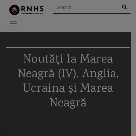
×
Rezultatele căutării pentru "
"
Noutăți la Marea
Neagră (IV). Anglia,
Etichete
Ucraina și Marea
A2/AD
aeroglisor
Al Doilea Razboi Mondial
Neagră
Al Khareef class corvette
Alexandru cel Bun
alidada
amiral murgescu
amiralul petre barbuneanu
ARSVOM