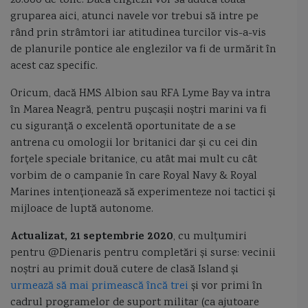
20.000 de tone. Dacă englezii vor să aducă toată
gruparea aici, atunci navele vor trebui să intre pe
rând prin strâmtori iar atitudinea turcilor vis-a-vis
de planurile pontice ale englezilor va fi de urmărit în
acest caz specific.
Oricum, dacă HMS Albion sau RFA Lyme Bay va intra
în Marea Neagră, pentru pușcașii noștri marini va fi
cu siguranță o excelentă oportunitate de a se
antrena cu omologii lor britanici dar și cu cei din
forțele speciale britanice, cu atât mai mult cu cât
vorbim de o campanie în care Royal Navy & Royal
Marines intenționează să experimenteze noi tactici și
mijloace de luptă autonome.
Actualizat, 21 septembrie 2020
, cu mulțumiri
pentru @Dienaris pentru completări și surse: vecinii
noștri au primit două cutere de clasă Island și
urmează să mai primească încă trei
și vor primi în
cadrul programelor de suport militar (ca ajutoare