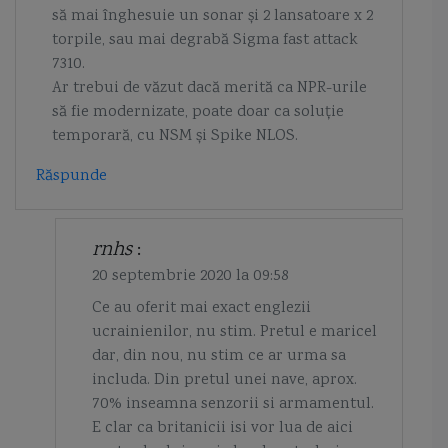
să mai înghesuie un sonar și 2 lansatoare x 2
torpile, sau mai degrabă Sigma fast attack
7310.
Ar trebui de văzut dacă merită ca NPR-urile
să fie modernizate, poate doar ca soluție
temporară, cu NSM și Spike NLOS.
Răspunde
rnhs
:
20 septembrie 2020 la 09:58
Ce au oferit mai exact englezii
ucrainienilor, nu stim. Pretul e maricel
dar, din nou, nu stim ce ar urma sa
includa. Din pretul unei nave, aprox.
70% inseamna senzorii si armamentul.
E clar ca britanicii isi vor lua de aici