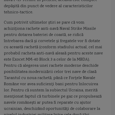
navă P-15 Termit. În prezent, aceasta este complet
Stefan cel Mare
stramtoarea Kerci
stringheri
SU 33
depășită din punct de vedere al caracteristicilor
tehnico-tactice.
Submarin
submarin Kilo
submarin Varsavianca
Cum potrivit ultimelor știri se pare că vom
submarine romanesti
submarinul Delfinul
Super Vita Roussen
achiziționa rachete anti-navă Naval Strike Missile
pentru dotarea bateriei de coastă, se ridică
Surcouf
tactica navala
Taeping
tanc maritim motorina
întrebarea dacă și corvetele și fregatele vor fi dotate
cu această rachetă (conform stadiului actual, cel mai
telemetru
termeni marinaresti
Ticonderoga
probabil racheta anti-navă aleasă pentru aceste nave
este Exocet MM-40 Block 3 a celor de la MBDA).
tipuri de corpuri de nava
torpila
torpiloare
torpiloare romanesti
Pentru că alegerea unei rachete moderne deschide
posibilitatea modernizării celor trei nave de clasă
torpiloarele Romaniei
torpilor
torpilorul Epitrop
TU 143 Reis
Tarantul cu noua rachetă, până ce Forțele Navale
Române vor avea suficienți bani pentru înlocuirea
Turcia
Ucraina
UK marines
Uniunea Europeana
lor. Pentru că suntem la subiectul Ucraina, merită
menționat faptul că turbinele pe gaz ce propulsează
USS Decatur
USS Michael Mansoor
USS Oak Hill
navele românești ar putea fi reparate cu ajutor
ucrainian, deschizând oportunități de colaborare la
uss samuel b roberts
USS San Francisco
USV Ulaq