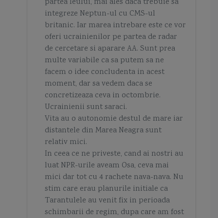
partea leului, mai ales daca trebuie sa
integreze Neptun-ul cu CMS-ul
britanic. Iar marea intrebare este ce vor
oferi ucrainienilor pe partea de radar
de cercetare si aparare AA. Sunt prea
multe variabile ca sa putem sa ne
facem o idee concludenta in acest
moment, dar sa vedem daca se
concretizeaza ceva in octombrie.
Ucrainienii sunt saraci.
Vita au o autonomie destul de mare iar
distantele din Marea Neagra sunt
relativ mici.
In ceea ce ne priveste, cand ai nostri au
luat NPR-urile aveam Osa, ceva mai
mici dar tot cu 4 rachete nava-nava. Nu
stim care erau planurile initiale ca
Tarantulele au venit fix in perioada
schimbarii de regim, dupa care am fost