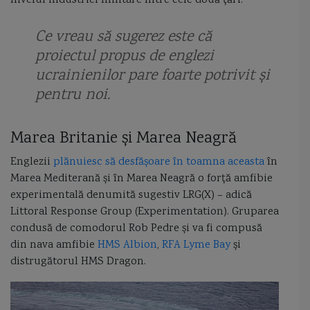
nivelul industriei militare între cele două țări.
vanator de mine
varange
Vard Braila
Vasco da Gama
Ce vreau să sugerez este că
proiectul propus de englezi
Vasily Bykov corveta
vedeta
vedeta de patrulare CB90
ucrainienilor pare foarte potrivit și
pentru noi.
vedeta de patrulare Mark VI
Vedeta dragoare fluviala 141
vedeta torpiloare Vosper
vedete blindate de Dunare
Marea Britanie și Marea Neagră
vedete purtatoare de rachete
vedete torpiloare
Englezii
plănuiesc să desfășoare în toamna aceasta
în
Marea Mediterană și în Marea Neagră o forță amfibie
vedetele torpiloare lurssen
vehicul glider
experimentală denumită sugestiv LRG(X) – adică
Littoral Response Group (Experimentation). Gruparea
Viceamiral Constantin Bălescu
viceamiral Vasile Scodrea
Viforul
condusă de comodorul Rob Pedre și va fi compusă
din nava amfibie
HMS Albion
,
RFA Lyme Bay
și
Vijelia
Viscolul
VL Mica
Vlad Dracul
Vosper Thornycroft
distrugătorul HMS Dragon.
VTAP
Zanzibar
Zmeul
Zumwalt