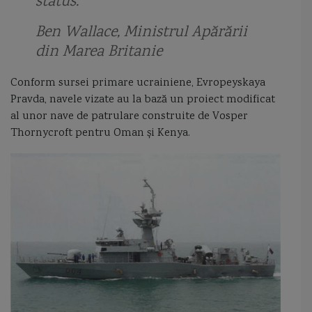
status.
Marasti
Marea Azov
Marea Chinei de Sud
Marea Neagra
Ben Wallace, Ministrul Apărării
din Marea Britanie
marina bulgariei
marina comerciala romana
marina militara romana
marina rusa
marina ucrainei
Marsuinul
Matei Kiraly
MBDA
Conform sursei primare ucrainiene, Evropeyskaya
Pravda, navele vizate au la bază un proiect modificat
Mignonne
MILGEM
mina marina
mine maritime
al unor nave de patrulare construite de Vosper
Thornycroft pentru Oman și Kenya.
Mistral class
monitor
monitor Kogalniceanu
monocorp
Motor Torpedo Boat
munitie 100mm cu incarcatura redusa
muson
Naluca
NATO
nava amfibie
nava barc
nava cu efect de suprafata surface effect ship
nava de patrulare
nava maritima hidrografica
nava maritima hidrografica Alexandru Catuneanu