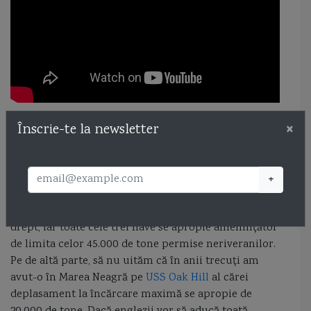
×
Înscrie-te la newsletter
Va fi interesant de văzut dacă, având în vedere
prevederile
Convenției de la Montreaux
, întreaga
grupare britanică va intra în Marea Neagră, în
condițiile în care atât HMS Albion cât și RFA Lyme
+
Bay depășesc 15.000 de tone deplasament (probabil
vorbim de deplasamentul maxim), nu cu mult ce-i
drept, iar toate cele trei nave se apropie amenințător
de limita celor 45.000 de tone permise neriveranilor.
Pe de altă parte, să nu uităm că în anii trecuți am
avut-o în Marea Neagră pe
USS Oak Hill
al cărei
deplasament la încărcare maximă se apropie de