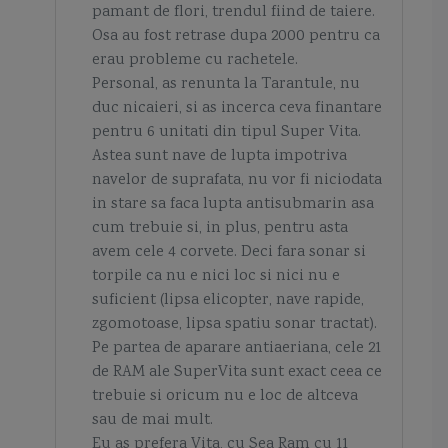
pamant de flori, trendul fiind de taiere.
Osa au fost retrase dupa 2000 pentru ca
erau probleme cu rachetele.
Personal, as renunta la Tarantule, nu
duc nicaieri, si as incerca ceva finantare
pentru 6 unitati din tipul Super Vita.
Astea sunt nave de lupta impotriva
navelor de suprafata, nu vor fi niciodata
in stare sa faca lupta antisubmarin asa
cum trebuie si, in plus, pentru asta
avem cele 4 corvete. Deci fara sonar si
torpile ca nu e nici loc si nici nu e
suficient (lipsa elicopter, nave rapide,
zgomotoase, lipsa spatiu sonar tractat).
Pe partea de aparare antiaeriana, cele 21
de RAM ale SuperVita sunt exact ceea ce
trebuie si oricum nu e loc de altceva
sau de mai mult.
Eu as prefera Vita, cu Sea Ram cu 11