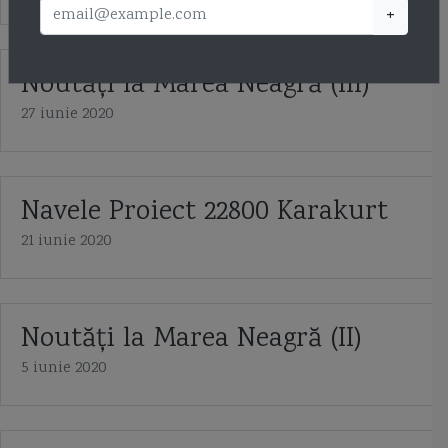
+
Noutăţi la Marea Neagră (III)
27 iunie 2020
Navele Proiect 22800 Karakurt
21 iunie 2020
Noutăți la Marea Neagră (II)
5 iunie 2020