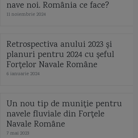
nave noi. România ce face?
Capitan comandor Alexandru Catuneanu
caraca
caraca de la Balinesti
11 noiembrie 2024
cargoul Fundulea
Cargoul Plataresti
catamaran
cazaci
cb caproni
ceaica
cernica
Chifonne
chila
cliper
Retrospectiva anului 2023 și
planuri pentru 2024 cu șeful
Cliper Ariel
Cliper Baltimore
coaste
coca navei
Forțelor Navale Române
colonelul Vasile Urseanu
Colreg
constructia navei
contratorpilor
6 ianuarie 2024
Conventia de la Montreaux
cooperarea anglo-ucrainiană
coronavirus
corpul navei
corveta
Corveta Ada
corveta Buyan M
Un nou tip de muniție pentru
corveta Gowind 2500
corveta K-130 Braunschweig
corveta Karakurt
navele fluviale din Forțele
Navale Române
corveta Sigma 10514
corveta Tetal I
corveta Tetal I 260
7 mai 2023