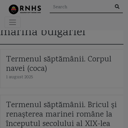
×
marina bulgariei
Rezultatele căutării pentru "
"
Termenul săptămânii. Corpul
navei (coca)
Etichete
1 august 2025
A2/AD
aeroglisor
Al Doilea Razboi Mondial
Termenul săptămânii. Bricul și
Al Khareef class corvette
Alexandru cel Bun
alidada
renașterea marinei române la
amiral murgescu
amiralul petre barbuneanu
ARSVOM
începutul secolului al XIX-lea