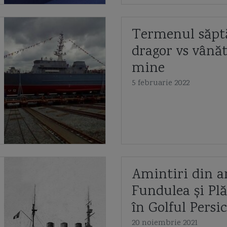
Termenul săpt
dragor vs vână
mine
5 februarie 2022
Amintiri din an
Fundulea și Plă
în Golful Persic
20 noiembrie 2021