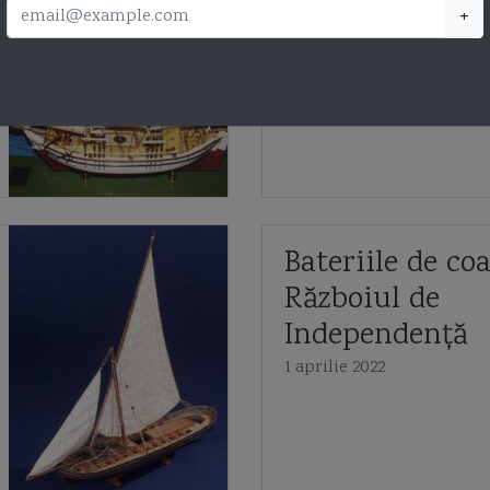
+
Navale Român
10 iunie 2022
Bateriile de coa
Războiul de
Independență
1 aprilie 2022