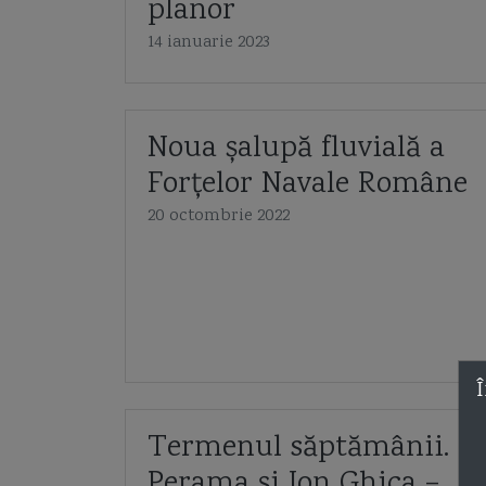
planor
14 ianuarie 2023
Noua șalupă fluvială a
Forțelor Navale Române
20 octombrie 2022
Î
Termenul săptămânii.
Perama și Ion Ghica –