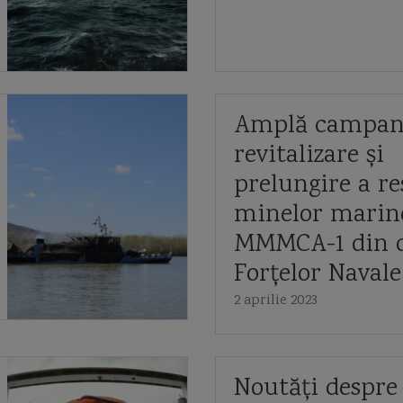
Amplă campan
revitalizare și
prelungire a re
minelor marine
MMMCA-1 din d
Forțelor Naval
2 aprilie 2023
Noutăți despre