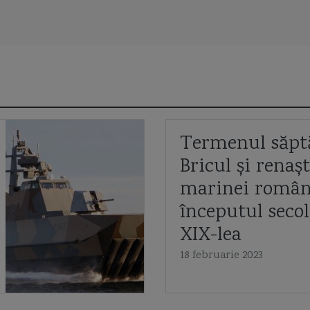
tru "
"
Termenul săpt
Bricul și renaș
E
marinei român
începutul secol
XIX-lea
18 februarie 2023