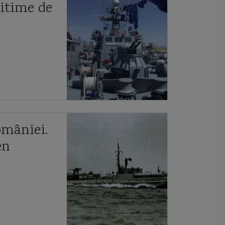
cooperarea anglo-ucrainiană
coronavirus
corpul navei
itime de
corveta
Corveta Ada
corveta Buyan M
corveta Gowind 2500
corveta K-130 Braunschweig
corveta Karakurt
corveta Sigma 10514
corveta Tetal I
corveta Tetal I 260
corveta Tetal II
Corveta Vasily Bykov
crevace
Crimeea
Cristofor Columb
Crucisator
omâniei.
en
crucisatorul elisabeta
crucisatorul Maresal Ustinov
cuirasatul Potemkin
cuter
Cutty Sark
Dacia
Damen
Damen Mangalia
Damen SeaXplorer
Damen Sigma 10514
Dardanele
dau
DDG 1001