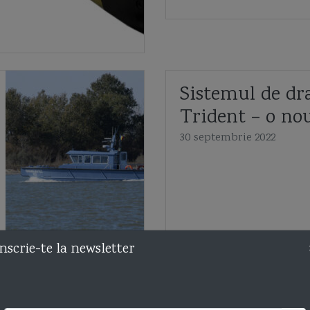
Sistemul de dr
Trident – o no
30 septembrie 2022
nscrie-te la newsletter
Despre stadiul
înzestrării Forț