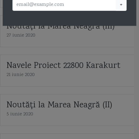
+
Noutăţi la Marea Neagră (III)
27 iunie 2020
Navele Proiect 22800 Karakurt
21 iunie 2020
Noutăți la Marea Neagră (II)
5 iunie 2020