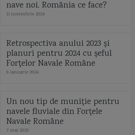
nave noi. România ce face?
Capitan comandor Alexandru Catuneanu
caraca
caraca de la Balinesti
11 noiembrie 2024
cargoul Fundulea
Cargoul Plataresti
catamaran
cazaci
cb caproni
ceaica
cernica
Chifonne
chila
cliper
Retrospectiva anului 2023 și
planuri pentru 2024 cu șeful
Cliper Ariel
Cliper Baltimore
coaste
coca navei
Forțelor Navale Române
colonelul Vasile Urseanu
Colreg
constructia navei
contratorpilor
6 ianuarie 2024
Conventia de la Montreaux
cooperarea anglo-ucrainiană
coronavirus
corpul navei
corveta
Corveta Ada
corveta Buyan M
Un nou tip de muniție pentru
corveta Gowind 2500
corveta K-130 Braunschweig
corveta Karakurt
navele fluviale din Forțele
Navale Române
corveta Sigma 10514
corveta Tetal I
corveta Tetal I 260
7 mai 2023