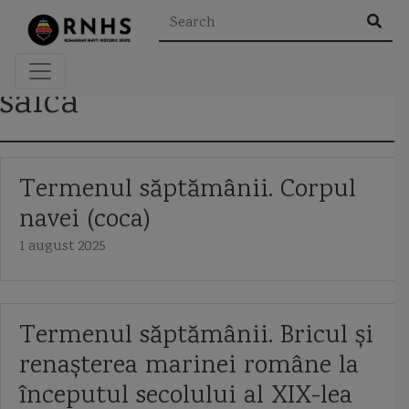
×
saica
Rezultatele căutării pentru "
"
Termenul săptămânii. Corpul
navei (coca)
Etichete
1 august 2025
A2/AD
aeroglisor
Al Doilea Razboi Mondial
Termenul săptămânii. Bricul și
Al Khareef class corvette
Alexandru cel Bun
alidada
renașterea marinei române la
amiral murgescu
amiralul petre barbuneanu
ARSVOM
începutul secolului al XIX-lea