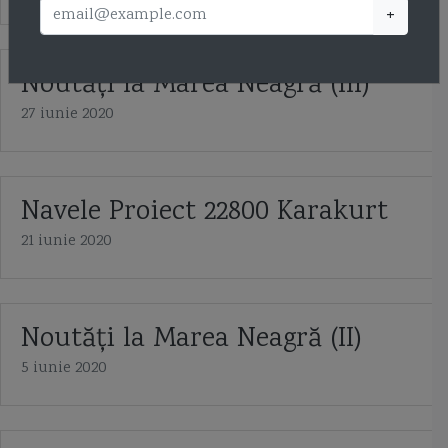
+
Noutăţi la Marea Neagră (III)
27 iunie 2020
Navele Proiect 22800 Karakurt
21 iunie 2020
Noutăți la Marea Neagră (II)
5 iunie 2020