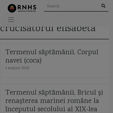
×
crucisatorul elisabeta
Rezultatele căutării pentru "
"
Termenul săptămânii. Corpul
navei (coca)
Etichete
1 august 2025
A2/AD
aeroglisor
Al Doilea Razboi Mondial
Termenul săptămânii. Bricul și
Al Khareef class corvette
Alexandru cel Bun
alidada
renașterea marinei române la
amiral murgescu
amiralul petre barbuneanu
ARSVOM
începutul secolului al XIX-lea