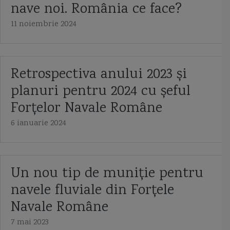
nave noi. România ce face?
Capitan comandor Alexandru Catuneanu
caraca
caraca de la Balinesti
11 noiembrie 2024
cargoul Fundulea
Cargoul Plataresti
catamaran
cazaci
cb caproni
ceaica
cernica
Chifonne
chila
cliper
Retrospectiva anului 2023 și
planuri pentru 2024 cu șeful
Cliper Ariel
Cliper Baltimore
coaste
coca navei
Forțelor Navale Române
colonelul Vasile Urseanu
Colreg
constructia navei
contratorpilor
6 ianuarie 2024
Conventia de la Montreaux
cooperarea anglo-ucrainiană
coronavirus
corpul navei
corveta
Corveta Ada
corveta Buyan M
Un nou tip de muniție pentru
corveta Gowind 2500
corveta K-130 Braunschweig
corveta Karakurt
navele fluviale din Forțele
Navale Române
corveta Sigma 10514
corveta Tetal I
corveta Tetal I 260
7 mai 2023