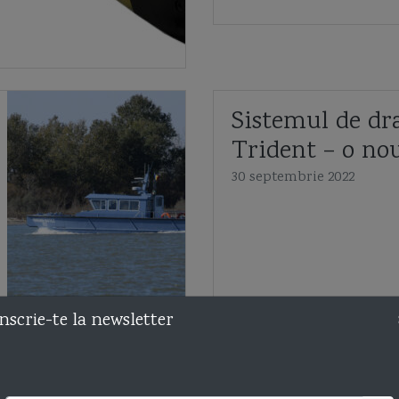
Sistemul de dr
Trident – o no
30 septembrie 2022
nscrie-te la newsletter
Despre stadiul
înzestrării Forț