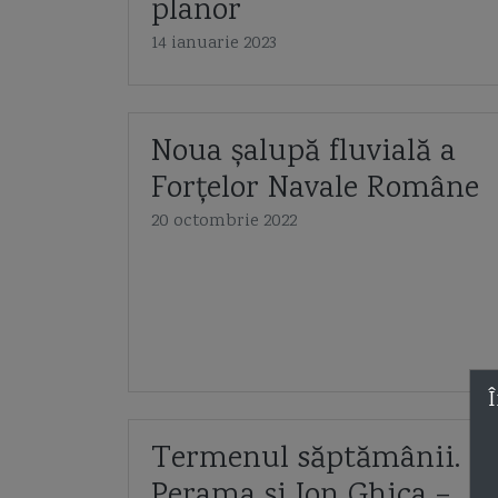
planor
14 ianuarie 2023
Noua șalupă fluvială a
Forțelor Navale Române
20 octombrie 2022
Î
Termenul săptămânii.
Perama și Ion Ghica –