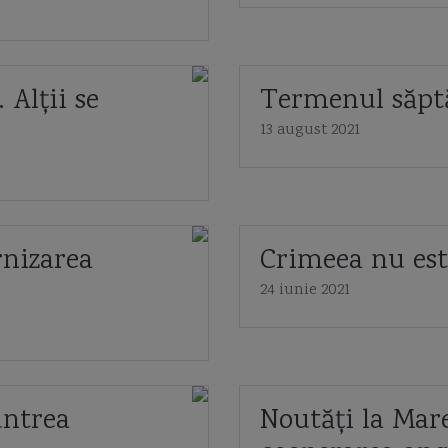
Alții se
Termenul săpt
13 august 2021
rnizarea
Crimeea nu este
24 iunie 2021
untrea
Noutăți la Mare