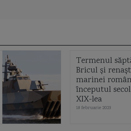
tru "
"
Termenul săpt
Bricul și renaș
E
marinei român
începutul secol
XIX-lea
18 februarie 2023