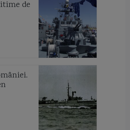
cooperarea anglo-ucrainiană
coronavirus
corpul navei
itime de
corveta
Corveta Ada
corveta Buyan M
corveta Gowind 2500
corveta K-130 Braunschweig
corveta Karakurt
corveta Sigma 10514
corveta Tetal I
corveta Tetal I 260
corveta Tetal II
Corveta Vasily Bykov
crevace
Crimeea
Cristofor Columb
Crucisator
omâniei.
en
crucisatorul elisabeta
crucisatorul Maresal Ustinov
cuirasatul Potemkin
cuter
Cutty Sark
Dacia
Damen
Damen Mangalia
Damen SeaXplorer
Damen Sigma 10514
Dardanele
dau
DDG 1001