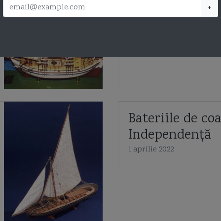
+
Navale Român
10 iunie 2022
Bateriile de co
Independență
1 aprilie 2022