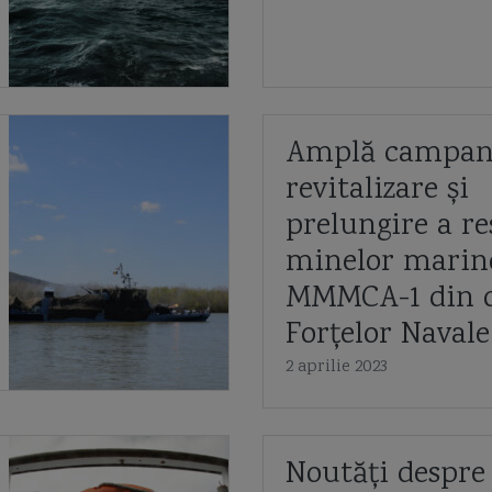
Amplă campan
revitalizare și
prelungire a re
minelor marine
MMMCA-1 din d
Forțelor Naval
2 aprilie 2023
Noutăți despre