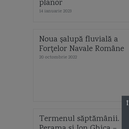
planor
14 ianuarie 2023
Noua șalupă fluvială a
Forțelor Navale Române
20 octombrie 2022
Î
Termenul săptămânii.
Perama și Ion Ghica –