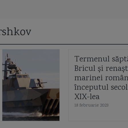
rshkov
tru "
"
Termenul săpt
Bricul și renaș
E
marinei român
începutul secol
XIX-lea
18 februarie 2023