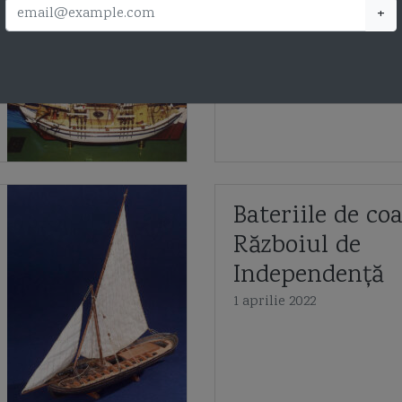
+
Navale Român
10 iunie 2022
Bateriile de coa
Războiul de
Independență
1 aprilie 2022