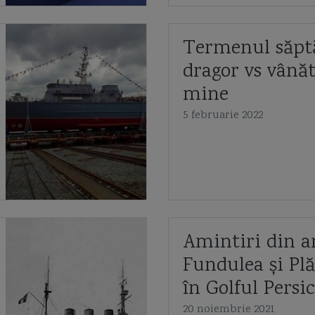
Termenul săpt
dragor vs vână
mine
5 februarie 2022
Amintiri din an
Fundulea și Plă
în Golful Persic
20 noiembrie 2021