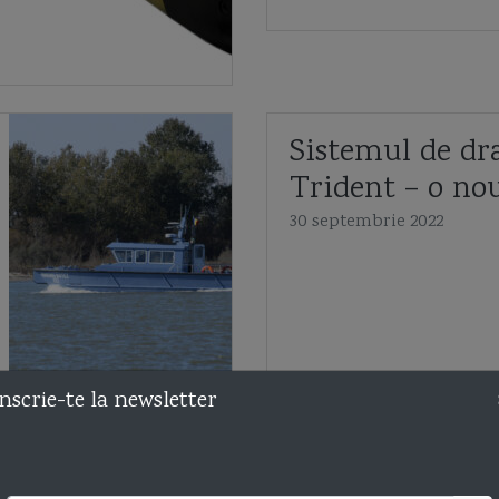
Sistemul de dr
Trident – o no
30 septembrie 2022
nscrie-te la newsletter
Despre stadiul
înzestrării Forț