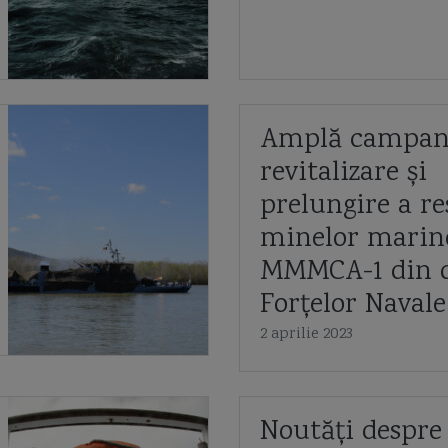
Amplă campan
revitalizare și
prelungire a re
minelor marine
MMMCA-1 din d
Forțelor Naval
2 aprilie 2023
Noutăți despre