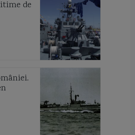
cooperarea anglo-ucrainiană
coronavirus
corpul navei
itime de
corveta
Corveta Ada
corveta Buyan M
corveta Gowind 2500
corveta K-130 Braunschweig
corveta Karakurt
corveta Sigma 10514
corveta Tetal I
corveta Tetal I 260
corveta Tetal II
Corveta Vasily Bykov
crevace
Crimeea
Cristofor Columb
Crucisator
omâniei.
en
crucisatorul elisabeta
crucisatorul Maresal Ustinov
cuirasatul Potemkin
cuter
Cutty Sark
Dacia
Damen
Damen Mangalia
Damen SeaXplorer
Damen Sigma 10514
Dardanele
dau
DDG 1001