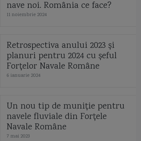
nave noi. România ce face?
Capitan comandor Alexandru Catuneanu
caraca
caraca de la Balinesti
11 noiembrie 2024
cargoul Fundulea
Cargoul Plataresti
catamaran
cazaci
cb caproni
ceaica
cernica
Chifonne
chila
cliper
Retrospectiva anului 2023 și
planuri pentru 2024 cu șeful
Cliper Ariel
Cliper Baltimore
coaste
coca navei
Forțelor Navale Române
colonelul Vasile Urseanu
Colreg
constructia navei
contratorpilor
6 ianuarie 2024
Conventia de la Montreaux
cooperarea anglo-ucrainiană
coronavirus
corpul navei
corveta
Corveta Ada
corveta Buyan M
Un nou tip de muniție pentru
corveta Gowind 2500
corveta K-130 Braunschweig
corveta Karakurt
navele fluviale din Forțele
Navale Române
corveta Sigma 10514
corveta Tetal I
corveta Tetal I 260
7 mai 2023