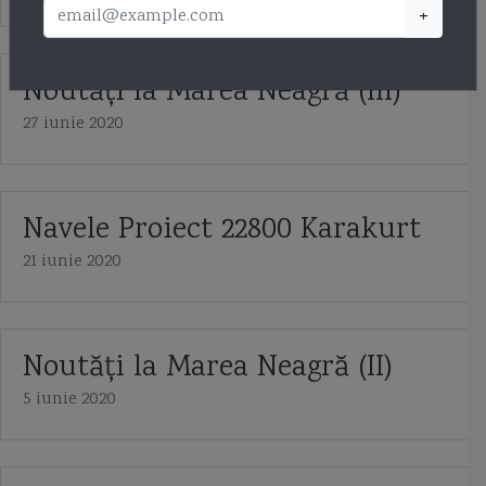
+
Noutăţi la Marea Neagră (III)
27 iunie 2020
Navele Proiect 22800 Karakurt
21 iunie 2020
Noutăți la Marea Neagră (II)
5 iunie 2020