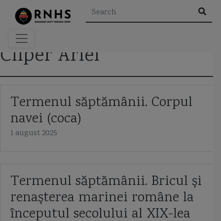
×
Cliper Ariel
Rezultatele căutării pentru "
"
Termenul săptămânii. Corpul
navei (coca)
Etichete
1 august 2025
A2/AD
aeroglisor
Al Doilea Razboi Mondial
Termenul săptămânii. Bricul și
Al Khareef class corvette
Alexandru cel Bun
alidada
renașterea marinei române la
amiral murgescu
amiralul petre barbuneanu
ARSVOM
începutul secolului al XIX-lea