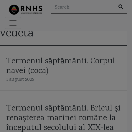
×
vedeta
Rezultatele căutării pentru "
"
Termenul săptămânii. Corpul
navei (coca)
Etichete
1 august 2025
A2/AD
aeroglisor
Al Doilea Razboi Mondial
Termenul săptămânii. Bricul și
Al Khareef class corvette
Alexandru cel Bun
alidada
renașterea marinei române la
amiral murgescu
amiralul petre barbuneanu
ARSVOM
începutul secolului al XIX-lea