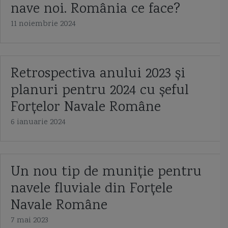
nave noi. România ce face?
Capitan comandor Alexandru Catuneanu
caraca
caraca de la Balinesti
11 noiembrie 2024
cargoul Fundulea
Cargoul Plataresti
catamaran
cazaci
cb caproni
ceaica
cernica
Chifonne
chila
cliper
Retrospectiva anului 2023 și
planuri pentru 2024 cu șeful
Cliper Ariel
Cliper Baltimore
coaste
coca navei
Forțelor Navale Române
colonelul Vasile Urseanu
Colreg
constructia navei
contratorpilor
6 ianuarie 2024
Conventia de la Montreaux
cooperarea anglo-ucrainiană
coronavirus
corpul navei
corveta
Corveta Ada
corveta Buyan M
Un nou tip de muniție pentru
corveta Gowind 2500
corveta K-130 Braunschweig
corveta Karakurt
navele fluviale din Forțele
Navale Române
corveta Sigma 10514
corveta Tetal I
corveta Tetal I 260
7 mai 2023