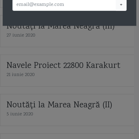
+
Noutăţi la Marea Neagră (III)
27 iunie 2020
Navele Proiect 22800 Karakurt
21 iunie 2020
Noutăți la Marea Neagră (II)
5 iunie 2020