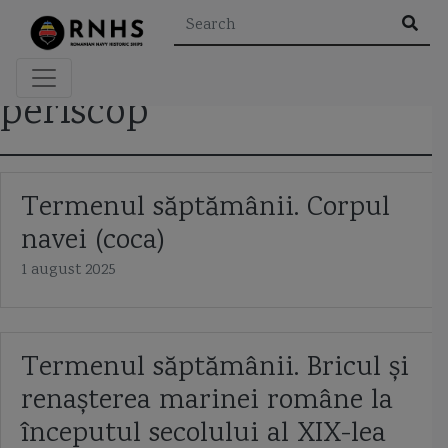
×
periscop
Rezultatele căutării pentru "
"
Termenul săptămânii. Corpul
navei (coca)
Etichete
1 august 2025
A2/AD
aeroglisor
Al Doilea Razboi Mondial
Termenul săptămânii. Bricul și
Al Khareef class corvette
Alexandru cel Bun
alidada
renașterea marinei române la
amiral murgescu
amiralul petre barbuneanu
ARSVOM
începutul secolului al XIX-lea