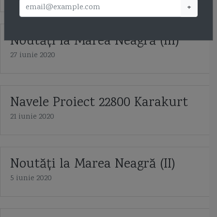
+
Noutăţi la Marea Neagră (III)
27 iunie 2020
Navele Proiect 22800 Karakurt
21 iunie 2020
Noutăți la Marea Neagră (II)
5 iunie 2020