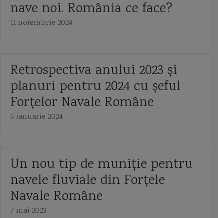
nave noi. România ce face?
Capitan comandor Alexandru Catuneanu
caraca
caraca de la Balinesti
11 noiembrie 2024
cargoul Fundulea
Cargoul Plataresti
catamaran
cazaci
cb caproni
ceaica
cernica
Chifonne
chila
cliper
Retrospectiva anului 2023 și
planuri pentru 2024 cu șeful
Cliper Ariel
Cliper Baltimore
coaste
coca navei
Forțelor Navale Române
colonelul Vasile Urseanu
Colreg
constructia navei
contratorpilor
6 ianuarie 2024
Conventia de la Montreaux
cooperarea anglo-ucrainiană
coronavirus
corpul navei
corveta
Corveta Ada
corveta Buyan M
Un nou tip de muniție pentru
corveta Gowind 2500
corveta K-130 Braunschweig
corveta Karakurt
navele fluviale din Forțele
Navale Române
corveta Sigma 10514
corveta Tetal I
corveta Tetal I 260
7 mai 2023