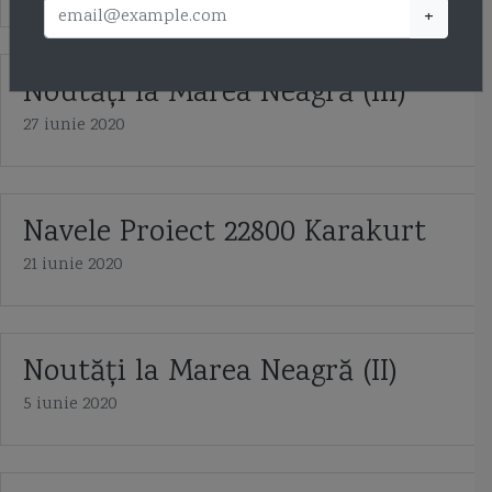
+
Noutăţi la Marea Neagră (III)
27 iunie 2020
Navele Proiect 22800 Karakurt
21 iunie 2020
Noutăți la Marea Neagră (II)
5 iunie 2020