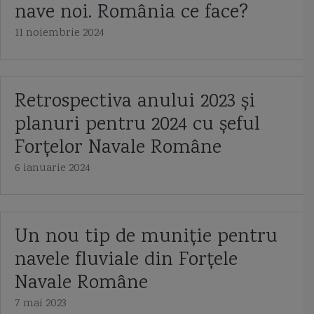
nave noi. România ce face?
Capitan comandor Alexandru Catuneanu
caraca
caraca de la Balinesti
11 noiembrie 2024
cargoul Fundulea
Cargoul Plataresti
catamaran
cazaci
cb caproni
ceaica
cernica
Chifonne
chila
cliper
Retrospectiva anului 2023 și
planuri pentru 2024 cu șeful
Cliper Ariel
Cliper Baltimore
coaste
coca navei
Forțelor Navale Române
colonelul Vasile Urseanu
Colreg
constructia navei
contratorpilor
6 ianuarie 2024
Conventia de la Montreaux
cooperarea anglo-ucrainiană
coronavirus
corpul navei
corveta
Corveta Ada
corveta Buyan M
Un nou tip de muniție pentru
corveta Gowind 2500
corveta K-130 Braunschweig
corveta Karakurt
navele fluviale din Forțele
Navale Române
corveta Sigma 10514
corveta Tetal I
corveta Tetal I 260
7 mai 2023