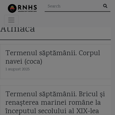
×
Atmaca
Rezultatele căutării pentru "
"
Termenul săptămânii. Corpul
navei (coca)
Etichete
1 august 2025
A2/AD
aeroglisor
Al Doilea Razboi Mondial
Termenul săptămânii. Bricul și
Al Khareef class corvette
Alexandru cel Bun
alidada
renașterea marinei române la
amiral murgescu
amiralul petre barbuneanu
ARSVOM
începutul secolului al XIX-lea