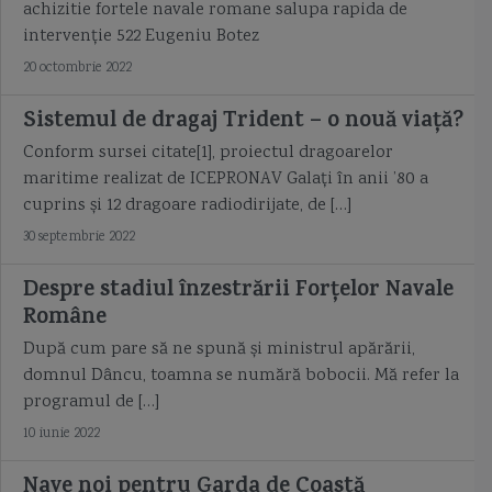
achizitie fortele navale romane salupa rapida de
intervenție 522 Eugeniu Botez
Romania
Royal Navy
Rusia
S-400 Triumf
sabord
saica
20 octombrie 2022
salupa rapida de intervenție 522 Eugeniu Botez
Santa Maria
Sborul
Sistemul de dragaj Trident – o nouă viață?
scara Beaufort
scara Douglas
scrisori catre vasile alexandri
Conform sursei citate[1], proiectul dragoarelor
maritime realizat de ICEPRONAV Galați în anii ’80 a
scufundarea canonierei cuirasate Podgorita
Serviciul Maritim Roman
cuprins și 12 dragoare radiodirijate, de […]
30 septembrie 2022
sifleea
sistemul de dragaj Trident
sloop
sloop de razboi
Despre stadiul înzestrării Forțelor Navale
sloop of war
slup
Smardan
Smeul
SNMCMG 2
SNMG 2
Române
După cum pare să ne spună și ministrul apărării,
snorkel
sonar
spargator de gheata
Sparviero
domnul Dâncu, toamna se numără bobocii. Mă refer la
programul de […]
Spring Storm 2018
stadiul inzestrarii fortelor navale romane
10 iunie 2022
Statele Unite ale Americii
Status 6 Kanyon
steag pirati
Nave noi pentru Garda de Coastă