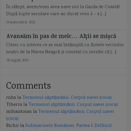
Stefan cel Mare
stramtoarea Kerci
stringheri
SU 33
În sfârșit, avem/vom avea nave noi la Garda de Coastă!
După lupte seculare care au durat vreo 3 – 4 […]
Submarin
submarin Kilo
submarin Varsavianca
19 septembrie 2021
submarine romanesti
submarinul Delfinul
Super Vita Roussen
Avansăm în pas de melc… Alții se mișcă
Citesc cu interes ce se mai întâmplă cu flotele vecinilor
Surcouf
tactica navala
Taeping
tanc maritim motorina
noștri de la Marea Neagră și constat cu invidie că […]
telemetru
termeni marinaresti
Ticonderoga
28 august 2021
tipuri de corpuri de nava
torpila
torpiloare
torpiloare romanesti
Comments
torpiloarele Romaniei
torpilor
torpilorul Epitrop
TU 143 Reis
rnhs
la
Termenul săptămânii. Corpul navei (coca)
Turcia
Ucraina
UK marines
Uniunea Europeana
Tiberiu
la
Termenul săptămânii. Corpul navei (coca)
mihaistoian
la
Termenul săptămânii. Corpul navei
USS Decatur
USS Michael Mansoor
USS Oak Hill
(coca)
Bichir
la
Submarinele României. Partea I: Delfinul
uss samuel b roberts
USS San Francisco
USV Ulaq