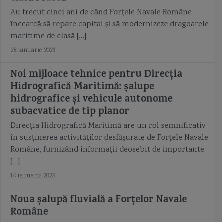
perama
periscop
pernopter
pescuitul in Romania
Au trecut cinci ani de când Forțele Navale Române
încearcă să repare capital și să modernizeze dragoarele
pirati de Dunare
portavionul Kusnetzov
portul Constanta
maritime de clasă […]
28 ianuarie 2023
Primul Razboi Mondial
Principesa Maria
program de inarmare
Noi mijloace tehnice pentru Direcția
program romanesc de dotare cu corvete
programe de inarmare
Hidrografică Maritimă: șalupe
hidrografice și vehicule autonome
proiect 21631
proiect 22160
proiect 22800
puitor de mine
subacvatice de tip planor
Direcția Hidrografică Maritimă are un rol semnificativ
puitorul de mine 274 balescu
puitorul regele carol I
racheta anti-nava
în susținerea activităților desfășurate de Forțele Navale
Române, furnizând informații deosebit de importante,
racheta anti-nava Neptun
randa
razboiul de independenta 1877
[…]
razboiul din Crimeea
razboiul Iran Irak
Razboiul Rece
Rechinul
14 ianuarie 2023
reguli de navigatie
relevment
remorcherul Perseus
Noua șalupă fluvială a Forțelor Navale
Române
remorcherul Vanjosul
revolta de pe Potemkin
Rolls-Royce