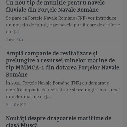
Un nou tip de muniție pentru navele
fluviale din Forțele Navale Române
nava pentru cercetări maritime şi scafandri Grigore Antipa
Se pare că Forțele Navale Române (FNR) vor introduce
un nou tip de muniție pe navele purtătoare de artilerie
nava proiect 23900 Ivan Rogov
nava scoala
nava SWATH
din […]
Naval Group
nave la dunare
nave medievale
nave pe perna de aer
7 mai 2023
Amplă campanie de revitalizare și
nave purtatoare de rachete
nave romanesti
prelungire a resursei minelor marine de
navele Proiect 12700 Alexandrit
Nibbio
Nicolae Dumitrescu Maican
tip MMMCA-1 din dotarea Forțelor Navale
Române
Nicolae Gonta
nod
Oceanul Indian
Operatiunea 60000
În 2020, Forțele Navale Române (FNR) au demarat o
amplă campanie de revitalizare și prelungire a resursei
operatiuni de dragaj
operaţiuni de minare
Osa I
Pantsir M
minelor marine de […]
2 aprilie 2023
panzarul moldovenesc
Pasager
pasagerul Regele Carol I
Paul Allen
Noutăți despre dragoarele maritime de
pavilioane
pavilion Lima
pavilion Quebec
paza de coastă
clasă Muscă